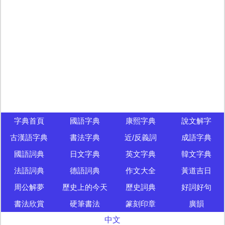
字典首頁
國語字典
康熙字典
說文解字
古漢語字典
書法字典
近/反義詞
成語字典
國語詞典
日文字典
英文字典
韓文字典
法語詞典
德語詞典
作文大全
黃道吉日
周公解夢
歷史上的今天
歷史詞典
好詞好句
書法欣賞
硬筆書法
篆刻印章
廣韻
中文