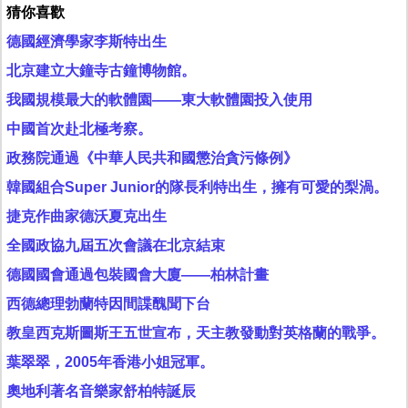
猜你喜歡
德國經濟學家李斯特出生
北京建立大鐘寺古鐘博物館。
我國規模最大的軟體園——東大軟體園投入使用
中國首次赴北極考察。
政務院通過《中華人民共和國懲治貪污條例》
韓國組合Super Junior的隊長利特出生，擁有可愛的梨渦。
捷克作曲家德沃夏克出生
全國政協九屆五次會議在北京結束
德國國會通過包裝國會大廈——柏林計畫
西德總理勃蘭特因間諜醜聞下台
教皇西克斯圖斯王五世宣布，天主教發動對英格蘭的戰爭。
葉翠翠，2005年香港小姐冠軍。
奧地利著名音樂家舒柏特誕辰