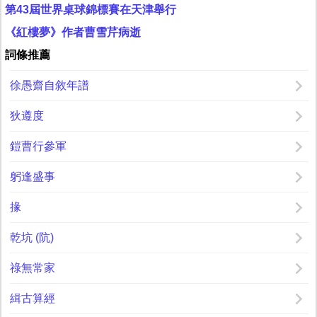
第43屆世界桌球錦標賽在天津舉行
《紅樓夢》作者曹雪芹病逝
詞條推薦
徐愚齋自敘年譜
狄遵度
鎧曹行參軍
躬逢盛事
掾
乾坑 (阬)
祿無常家
緝古算經