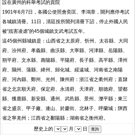
設在廣州的科舉考試的貢院
1901年6月7日，各國公使照會奕匡、李鴻章，開列應停考試
各城鎮清冊。11日，清廷按所開列清冊下詔，停止外國人民
被“戕害凌虐”的45個城鎮文武考試五年。
這45個州縣城鎮是：山西省之太原府、忻州、太谷縣、大同
府、汾州府、孝義縣、曲沃縣、大寧縣、河津縣、岳陽縣、
朔平府、文水縣、壽陽縣、平陽府、長子縣、高平縣、澤州
府、隰州、蒲縣、絳州、歸化城、綏遠城、河南省之南陽
府、河內縣、鄭州、光州、陳州府：浙江省之衢州府；直隸
省之北京順天府、保定府、永清府、天津府、順德府、望都
縣、獲鹿縣、新安縣、通州、武邑縣、景州、濼平縣；東三
省之盛京、甲子廠、連山、於慶街、北林子、呼蘭城；陝西
省之寧羌州；江西省之鄱陽縣；湖南省之衡州府。
歷史上的
月
日