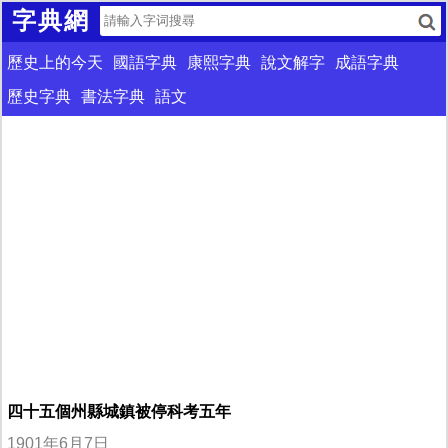
字典網
歷史上的今天
國語字典
康熙字典
說文解字
成語字典
歷史字典
書法字典
語文
四十五個州縣城鎮被停科考五年
1901年6月7日