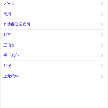
太宜人
元貞
瓦述曲登長官司
月支
玉仙台
手不應心
尸祝
上元積年