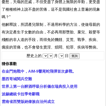
憂愁，夭殤的悲戚，不但受盡了身體上無限的辛勤，更受盡
了種種精神上說不盡的苦痛，這不是我國社會上普遍的現象
嗎？”
他解釋說，所謂產兒限制，不過用科學的方法，使做母親的
有決定產生子女數的自由，不必再用那墮胎、棄兒、殺嬰等
殘酷的非人道的手段，而得免於饑饉、災荒、戰爭、疾病、
癘疫的苦痛，也不會發生賣淫、煩悶、犯罪、疾病等弊病。
歷史上的
月
日
猜你喜歡
在金門炮戰中，AIM-9響尾蛇飛彈首次參戰。
墨西哥城閱兵空難
世界上第一台醉酒呼吸分析儀在瑞典投入使用
波赫總統卡拉季奇辭職
雲南省西雙版納傣族自治州成立