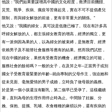
他說：“我們如果要謀增高中國的文化程度，救濟目前饑饉、
災荒、戰爭、疾病、癘疫等苦痛起見，實在不可不提倡產兒
限制，而與婦女解放的前途，更有非常重大的關係。”
他又說：“我國的婦女，真可說是低微已極了。現在有許多高
呼婦女解放的人，都主張婦女教育的增高，經濟的獨立，更
有一派倒因為果的人，以為婦女的被束縛，是無教育、經濟
依賴男子及不能替社會服務等應有的結果。然而我們試想，
現在中國的婦女，果然有受教育的機會，經濟獨立的可能，
服務社會的餘裕嗎？一般的女子，在及笄之年--正當男子或別
國女子受教育最緊要的年齡--就由專制的父母作主，強迫她和
從未見面、毫無愛情的男子成婚，立時負了做母親的義務。
於是第一個小孩還沒有斷乳，第二個早已受孕了。這樣繼續
著，直到為母的生理作用停止時為止。中間除了妊娠、分
娩、保抱、提攜、乳哺、衣食種種的麻煩以外，還有疾病的