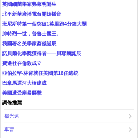
英國細菌學家弗萊明誕生
北平新華廣播電台開始播音
班尼斯特第一個突破1英里跑4分鐘大關
腓特烈一世，普魯士國王。
我國著名美學家蔡儀誕辰
諾貝爾化學獎獲得者——貝耶爾誕辰
費邊社在倫敦成立
亞伯拉罕·林肯就任美國第16任總統
巴拿馬運河大橋建成
美國遭受塵暴襲擊
詞條推薦
楊光遠
車曹