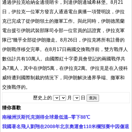
通過伊拉克哈納金邊境哨卡，到達伊朗邊城希林堡。8月21
日，伊拉克一位軍方發言人通過電台廣播一項聲明說，伊拉
克已完成了從伊朗領土的撤軍工作。與此同時，伊朗德黑蘭
電台援引伊朗武裝部隊司令部一位官員的話證實，伊拉克軍
隊已“幾乎全部從伊朗撤走。8月26日，伊拉克將所有註冊的
伊朗戰俘移交完畢。在8月17日兩國交換戰俘前，雙方戰俘人
數估計共有10萬人。由國際紅十字委員會登記的兩國戰俘共
為7萬人，其中在伊朗5萬，在伊拉克2萬。伊拉克是在入侵科
威特遭到國際制裁的情況下，同伊朗解決邊界爭端、撤軍和
交換戰俘的。
歷史上的
月
日
猜你喜歡
南極洲沃斯托克測得全球最低溫--零下88℃
我國著名飛人劉翔在2008年北京奧運會110米欄預賽中因傷退