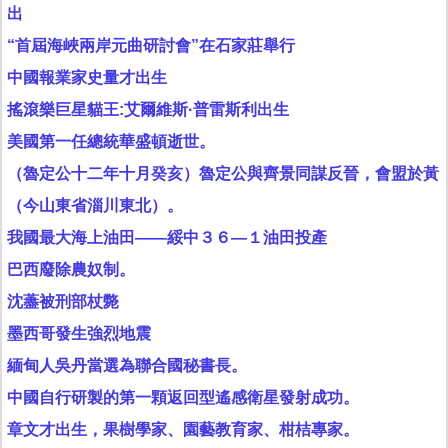
出
“首屆海峽兩岸元曲研討會”在石家莊舉行
中國報業家史量才出生
搖滾樂巨星貓王:艾爾維斯·普雷斯利出生
美國第一任總統華盛頓逝世。
（魯定公十二年十月癸亥）魯定公與齊景同謀反晉，會盟於黃
（今山東省淄川東北）。
我國最大海上油田——綏中３６—１油田投產
巴西廢除農奴制。
沈藎被刑部杖斃
墨西哥發生強烈地震
緬甸人吳丹當選為聯合國秘書長。
中國自行研製的第一顆返回型遙感衛星發射成功。
章文才出生，果樹學家、園藝教育家、柑桔專家。