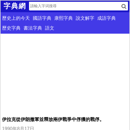
字典網
歷史上的今天
國語字典
康熙字典
說文解字
成語字典
歷史字典
書法字典
語文
伊拉克從伊朗撤軍並釋放兩伊戰爭中俘獲的戰俘。
1990年8月17日