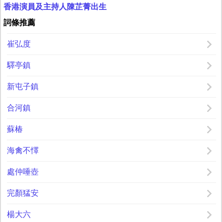
香港演員及主持人陳芷菁出生
詞條推薦
崔弘度
驛亭鎮
新屯子鎮
合河鎮
蘇椿
海禽不懌
處仲唾壺
完顏猛安
楊大六