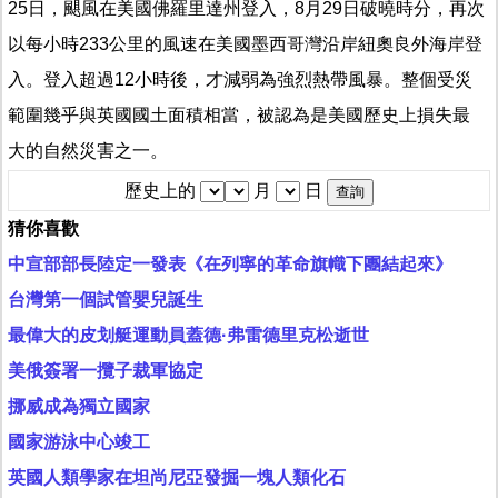
25日，颶風在美國佛羅里達州登入，8月29日破曉時分，再次
以每小時233公里的風速在美國墨西哥灣沿岸紐奧良外海岸登
入。登入超過12小時後，才減弱為強烈熱帶風暴。整個受災
範圍幾乎與英國國土面積相當，被認為是美國歷史上損失最
大的自然災害之一。
歷史上的
月
日
猜你喜歡
中宣部部長陸定一發表《在列寧的革命旗幟下團結起來》
台灣第一個試管嬰兒誕生
最偉大的皮划艇運動員蓋德·弗雷德里克松逝世
美俄簽署一攬子裁軍協定
挪威成為獨立國家
國家游泳中心竣工
英國人類學家在坦尚尼亞發掘一塊人類化石