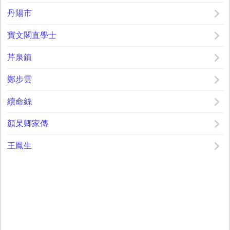
丹陽市
寶文閣直學士
芹泉鎮
鄭步雲
續命絲
顏杲卿家傳
王鳳生