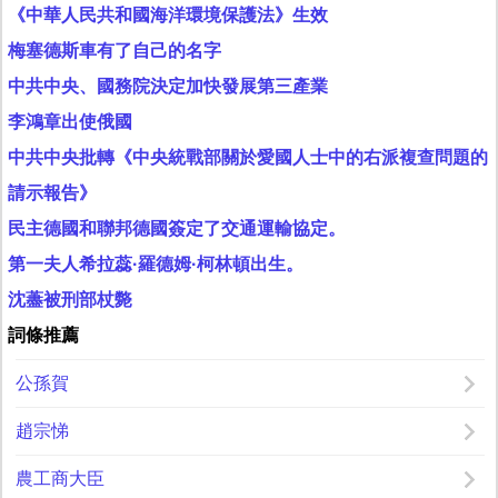
《中華人民共和國海洋環境保護法》生效
梅塞德斯車有了自己的名字
中共中央、國務院決定加快發展第三產業
李鴻章出使俄國
中共中央批轉《中央統戰部關於愛國人士中的右派複查問題的
請示報告》
民主德國和聯邦德國簽定了交通運輸協定。
第一夫人希拉蕊·羅德姆·柯林頓出生。
沈藎被刑部杖斃
詞條推薦
公孫賀
趙宗悌
農工商大臣