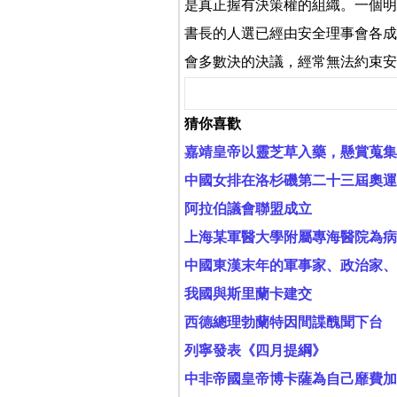
是真正握有決策權的組織。一個明
書長的人選已經由安全理事會各成
會多數決的決議，經常無法約束安
猜你喜歡
嘉靖皇帝以靈芝草入藥，懸賞蒐集
中國女排在洛杉磯第二十三屆奧運
阿拉伯議會聯盟成立
上海某軍醫大學附屬專海醫院為病
中國東漢末年的軍事家、政治家、
我國與斯里蘭卡建交
西德總理勃蘭特因間諜醜聞下台
列寧發表《四月提綱》
中非帝國皇帝博卡薩為自己靡費加