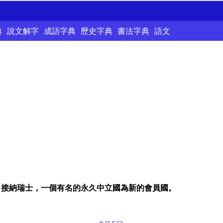
典
說文解字
成語字典
歷史字典
書法字典
語文
，接納瑞士，一個有名的永久中立國為新的會員國。