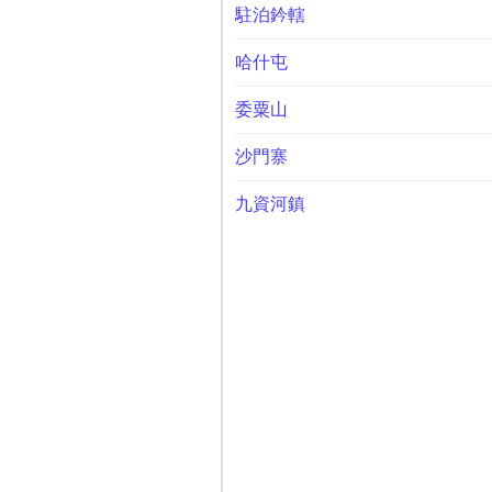
駐泊鈐轄
哈什屯
委粟山
沙門寨
九資河鎮