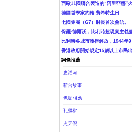
西歐11國聯合製造的“阿里亞娜”
德國哲學家約翰·費希特生日
七國集團（G7）財長首次會晤。
保羅·德爾沃，比利時超現實主義
比利時各城市獲得解放，1944
香港政府開始規定15歲以上市民
詞條推薦
史灌河
新台故事
色脈相應
孔繼檊
史天倪