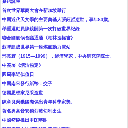
蔡鍔誕生
首次世界華商大會在新加坡舉行
中國近代天文學的主要奠基人張鈺哲逝世，享年84歲。
舉重運動員陳鏡開第一次打破世界紀錄
聯合國氣候會議通過《柏林授權書》
蘇聯建成世界第一座煤氣動力電站
邢慕寰（1915—1999），經濟學家，中央研究院院士。
中簽署《塘沽協定》
圓周率近似值日
中國南宋發行紙幣：交子
德國思想家尼采逝世
陳章良榮獲國際傑出青年科學家獎。
著名男高音安德烈波切利出生
中國籃協推出甲B聯賽