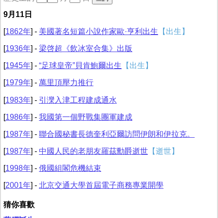
9月11日
[
1862年
] -
美國著名短篇小說作家歐·亨利出生
【出生】
[
1936年
] -
梁啓超《飲冰室合集》出版
[
1945年
] -
“足球皇帝”貝肯鮑爾出生
【出生】
[
1979年
] -
萬里頂壓力推行
[
1983年
] -
引灤入津工程建成通水
[
1986年
] -
我國第一個野戰集團軍建成
[
1987年
] -
聯合國秘書長德奎利亞爾訪問伊朗和伊拉克。
[
1987年
] -
中國人民的老朋友羅茲勳爵逝世
【逝世】
[
1998年
] -
俄國組閣危機結束
[
2001年
] -
北京交通大學首屆電子商務專業開學
猜你喜歡