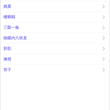
姚翼
樓鄉縣
三眼一板
御圍內六班直
郭彰
揀授
管子