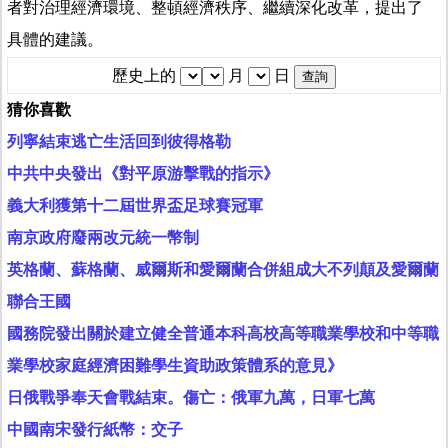
者對治理經濟環境、整頓經濟秩序、繼續深化改革，提出了
具體的建議。
歷史上的
月
日
猜你喜歡
列寧結束逃亡生活回到彼得格勒
中共中央發出《對平原游擊戰的指示》
義大利獲第十二屆世界盃足球賽冠軍
南京政府廢兩改元統一幣制
英格蘭、蘇格蘭、威爾斯和愛爾蘭合併組成大不列顛及愛爾蘭
聯合王國
國務院發出關於建立健全普通本科高校高等職業學校和中等職
業學校家庭經濟困難學生資助政策體系的意見》
日俄戰爭奉天會戰結束。傷亡：俄軍九萬，日軍七萬
中國南宋發行紙幣：交子