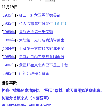
11月19日
[
1935年
] -
紅二、紅六軍團開始長征
[
1935年
] -
詩人徐志摩空難喪生
【逝世】
[
1969年
] -
貝利攻進第一千個球
[
1980年
] -
大陸第一支時裝表演隊誕生
[
1984年
] -
中國第一支南極考察隊出發
[
1985年
] -
美蘇在日內瓦舉行首腦會談
[
1986年
] -
我國野生東北虎已不足三十隻
[
1995年
] -
伊朗允許婦女離婚
猜你喜歡
神舟七號飛船成功變軌、“飛天”啟封、航天員開始適應訓練。
梅蘭芳首演京劇《木蘭從軍》
巴西隊獲得第七屆世界盃冠軍