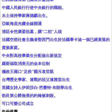
中國人民銀行行使中央銀行的職能。
水土保持學家蔣德麒出生。
亞歐海底光纜全線開通
清廷令挖康梁祖墓，購“二犯”人頭
法國空想社會主義者聖西門出生於法國畢卡迪一個已經衰落的
貴族家庭。
中央對高校畢業生分配做出新規定
羅斯福取消美元的金本位制
攝政王藉口“足疾”罷斥袁世凱
台灣歷史學家、連戰的祖父連雅堂出生
英國女詩人伊莉莎白·芭蕾特·布朗寧出生
勃艮第公爵無畏的約翰被刺殺。
可口可樂公司成立
年份推薦