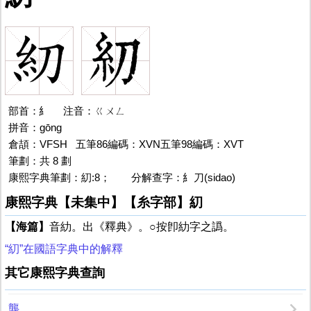
部首：糹
糿
注音：ㄍㄨㄥ
拼音：gōng
倉頡：VFSH 五筆86編碼：XVN五筆98編碼：XVT
筆劃：共 8 劃
糿
康熙字典筆劃：糿:8；
糿的
分解查字：糹刀(sidao)
康熙字典【未集中】【糸字部】糿
【海篇】
音糼。出《釋典》。○按卽糼字之譌。
“糿”在國語字典中的解釋
其它康熙字典查詢
龔