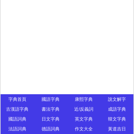
字典首頁
國語字典
康熙字典
說文解字
古漢語字典
書法字典
近/反義詞
成語字典
國語詞典
日文字典
英文字典
韓文字典
法語詞典
德語詞典
作文大全
黃道吉日