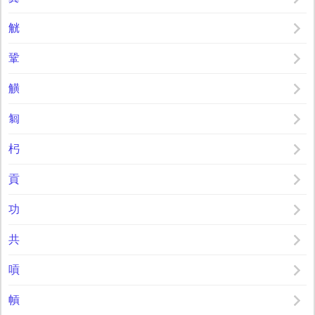
觥
鞏
觵
匔
杛
貢
功
共
嗊
幊