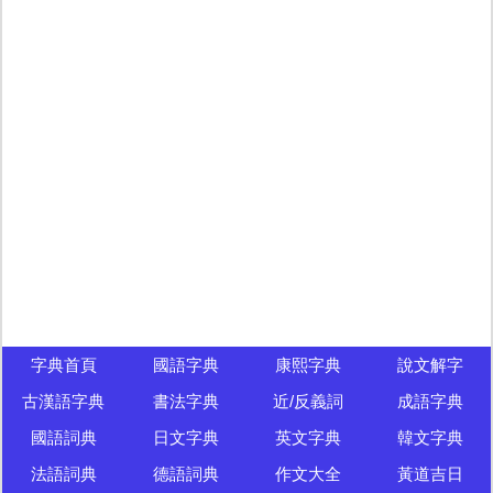
字典首頁
國語字典
康熙字典
說文解字
古漢語字典
書法字典
近/反義詞
成語字典
國語詞典
日文字典
英文字典
韓文字典
法語詞典
德語詞典
作文大全
黃道吉日