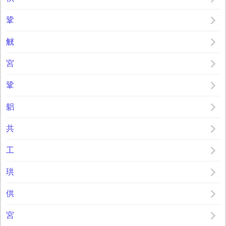
鞏
觥
宮
鞏
躳
共
工
珙
供
宮