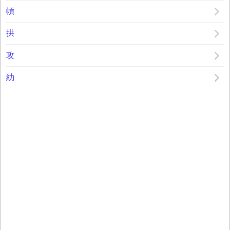
幊
拱
攻
糼