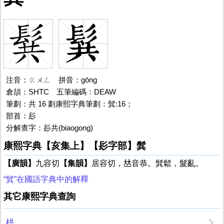
注音：ㄍㄨㄥ 拼音：gōng
倉頡：SHTC
髸
五筆編碼：DEAW
筆劃：共 16 劃康熙字典筆劃：髸:16；
部首：髟
分解查字：髟共(biaogong)
康熙字典【亥集上】【髟字部】髸
【廣韻】
九容切
【集韻】
居容切，𠀤音恭。髸鬆，髮亂。
“髸”在國語字典中的解釋
其它康熙字典查詢
栱