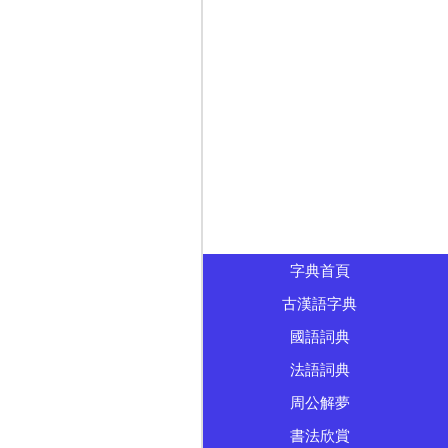
字典首頁
古漢語字典
國語詞典
法語詞典
周公解夢
書法欣賞