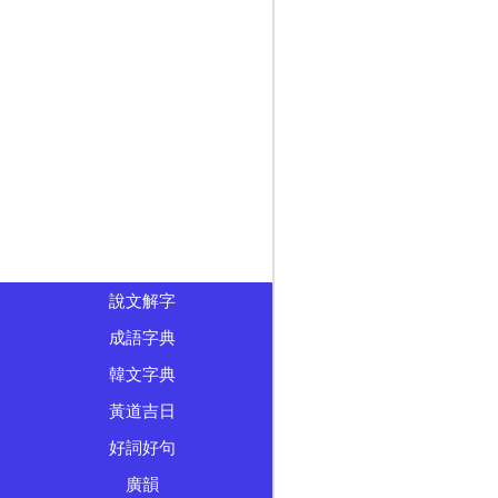
說文解字
成語字典
韓文字典
黃道吉日
好詞好句
廣韻