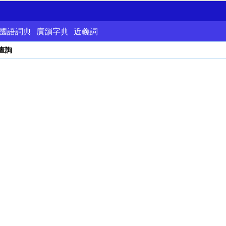
國語詞典
廣韻字典
近義詞
查詢