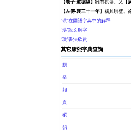
【老子·道德經】
雖有拱璧。又
【
【左傳·襄三十一年】
竊其珙璧。
“珙”在國語字典中的解釋
“珙”說文解字
“珙”書法欣賞
其它康熙字典查詢
觵
拲
匑
貢
碽
躳