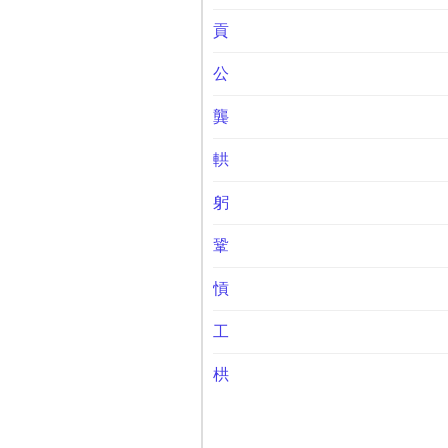
貢
公
龔
輁
躬
鞏
愩
工
栱