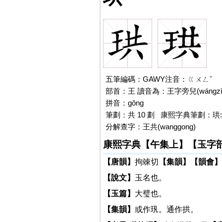
五筆編碼：GAWY注音：ㄍㄨㄥˇ
部首：王 讀音為：王字旁兒(wángzìp
拼音：gǒng
筆劃：共 10 劃 康熙字典筆劃：珙:
分解查字：王共(wanggong)
康熙字典【午集上】【玉字
【唐韻】
拘竦切
【集韻】
【韻會】
【說文】
玉名也。
【玉篇】
大璧也。
【集韻】
或作㺬。通作拱。