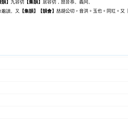
廣韻】
九容切
【集韻】
居容切，𠀤音恭。義同。
徐邈讀。又
【集韻】
【韻會】
𠀤胡公切，音洪。玉也。同玒。又