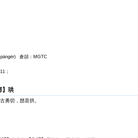
ángér) 倉頡：MGTC
11；
部】珙
古勇切，𠀤音拱。