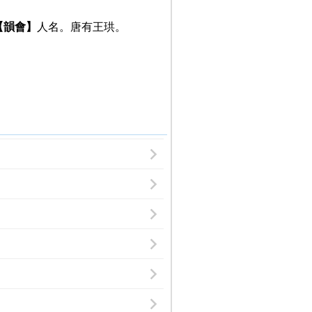
【韻會】
人名。唐有王珙。