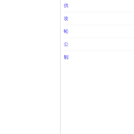
供
攻
蚣
公
匑