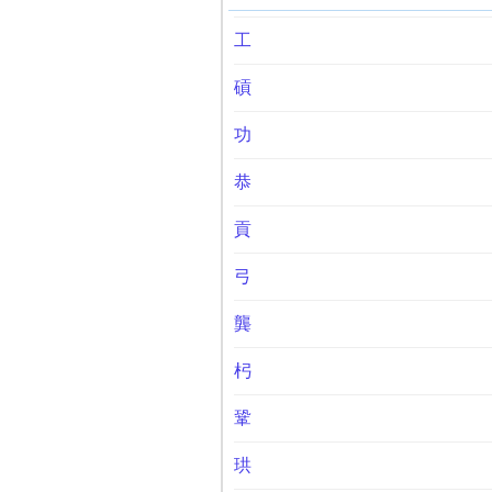
工
碽
功
恭
貢
弓
龔
杛
鞏
珙