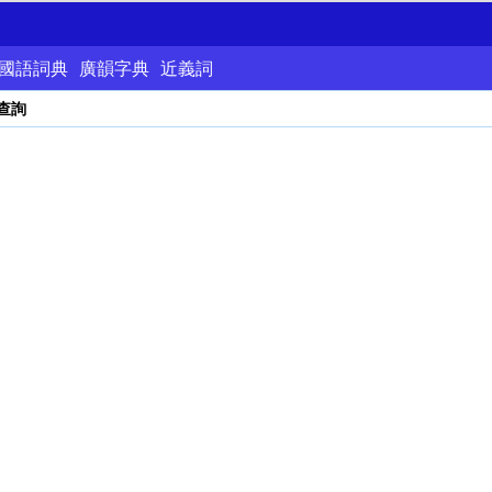
國語詞典
廣韻字典
近義詞
查詢