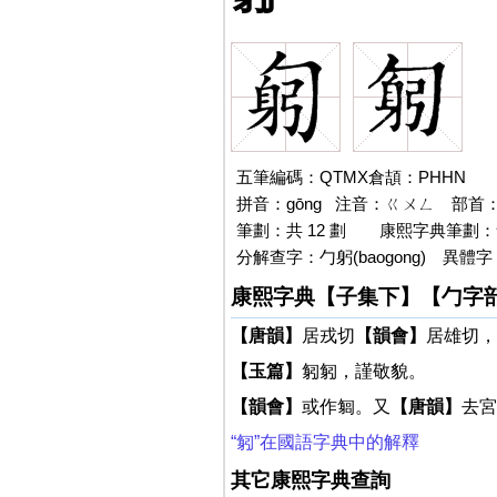
五筆編碼：QTMX倉頡：PHHN
拼音：gōng 注音：ㄍㄨㄥ 部首：勹 
筆劃：共 12 劃
匑的
康熙字典筆劃：匑
分解查字：勹躬(baogong)
匑
異體字
康熙字典【子集下】【勹字
【唐韻】
居戎切
【韻會】
居雄切，
【玉篇】
匑匑，謹敬貌。
【韻會】
或作匔。又
【唐韻】
去宮
“匑”在國語字典中的解釋
其它康熙字典查詢