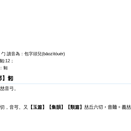
讀音為：包字頭兒(bāozìtóuér)
:12；
：匔
部】匑
𠀤音弓。
切，音芎。又
【玉篇】
【集韻】
【類篇】
𠀤丘六切，音麯。義