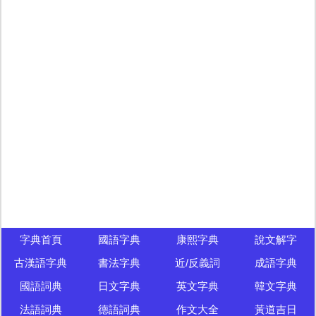
字典首頁
國語字典
康熙字典
說文解字
古漢語字典
書法字典
近/反義詞
成語字典
國語詞典
日文字典
英文字典
韓文字典
法語詞典
德語詞典
作文大全
黃道吉日