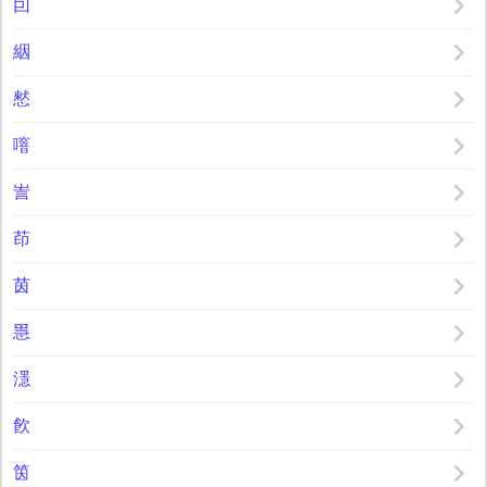
囙
絪
憖
噾
訔
茚
茵
㥯
濦
飮
筃