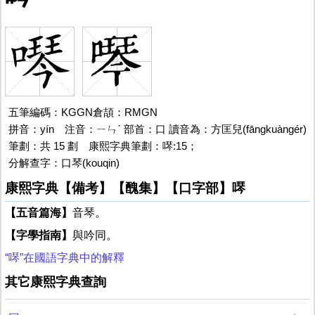
五筆編碼：KGGN倉頡：RMGN
拼音：yín
噖
注音：ㄧㄣˊ 部首：口 讀音為：方匡兒(fāngkuàngér)
筆劃：共 15 劃 康熙字典筆劃：噖:15；
分解查字：口琴(kouqin)
噖
康熙字典【備考】【醜集】【口字部】噖
【五音篇海】
音琴。
【字學指南】
與吟同。
“噖”在國語字典中的解釋
其它康熙字典查詢