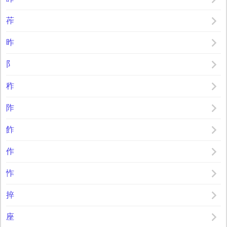
莋
昨
阝
秨
阼
飵
作
怍
捽
座