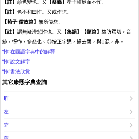
【註】
顏色變也。又
【祭義】
孝子臨屍而不怍。
【註】
色不和曰怍。又或作㤰。
【荀子·儒效篇】
無所儗㤰。
【註】
謂無疑滯慙怍也。又
【集韻】
【類篇】
𠀤眆駕切，音
鮓，㤉怍，多姦也。◎按正字通，疑去聲，與𧧻混，非。
“怍”在國語字典中的解釋
“怍”說文解字
“怍”書法欣賞
其它康熙字典查詢
胙
左
鈼
葃