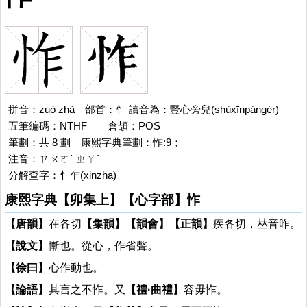
拼音：zuò zhà
怍
部首：忄 讀音為：豎心旁兒(shùxīnpángér)
五筆編碼：NTHF
怍的
倉頡：POS
筆劃：共 8 劃 康熙字典筆劃：怍:9；
注音：ㄗㄨㄛˋ ㄓㄚˋ
怍的
分解查字：忄乍(xinzha)
康熙字典【卯集上】【心字部】怍
【唐韻】
在各切
【集韻】
【韻會】
【正韻】
疾各切，𠀤音昨。
【說文】
慚也。從心，作省聲。
【徐曰】
心作動也。
【論語】
其言之不怍。又
【禮·曲禮】
容毋怍。