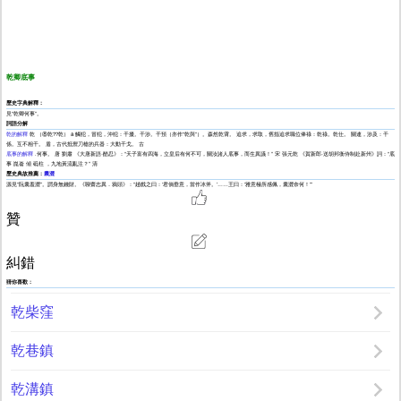
乾卿底事
歷史字典解釋：
見“乾卿何事”。
詞語分解
乾的解釋
乾 （⑧乾??乾） ā 觸犯，冒犯，沖犯：干擾。干涉。干預（亦作“乾與”）。森然乾霄。 追求，求取，舊指追求職位俸祿：乾祿。乾仕。 關連，涉及：干
係。互不相干。 盾，古代抵禦刀槍的兵器：大動干戈。 古
底事的解釋
.何事。 唐 劉肅 《大唐新語·酷忍》：“天子富有四海，立皇后有何不可，關汝諸人底事，而生異議！” 宋 張元乾 《賀新郎·送胡邦衡侍制赴新州》詞：“底
事 崑崙 傾 砥柱 ，九地黃流亂注？” 清
歷史典故推薦：
囊澀
源見“阮囊羞澀”。謂身無錢財。《聊齋志異．鴉頭》：“趙戲之曰：‘君倘垂意，當作冰斧。’……王曰：‘雅意極所感佩，囊澀奈何！’”
贊
糾錯
猜你喜歡：
乾柴窪
乾巷鎮
乾溝鎮