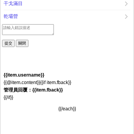
干戈滿目
乾壩營
{{item.username}}
{{@item.content}}{{if item.fback}}
管理員回覆：{{item.fback}}
{{/if}}
{{/each}}