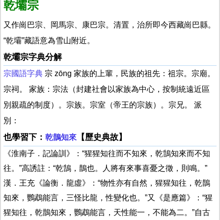
乾壩宗
又作崗巴宗、岡馬宗、康巴宗。清置，治所即今西藏崗巴縣。
“乾壩”藏語意為雪山附近。
乾壩宗字典分解
宗國語字典
宗 zōng 家族的上輩，民族的祖先：祖宗。宗廟。
宗祠。 家族：宗法（封建社會以家族為中心，按制統遠近區
別親疏的制度）。宗族。宗室（帝王的宗族）。宗兄。 派
別：
也學習下：
【歷史典故】
乾鵲知來
《淮南子．記論訓》：“猩猩知往而不知來，乾鵠知來而不知
往。”高誘註：“乾鵠，鵲也。人將有來事喜憂之徵，則鳴。”
漢．王充《論衡．龍虛》：“物性亦有自然，猩猩知往，乾鵲
知來，鸚鵡能言，三怪比龍，性變化也。”又《是應篇》：“猩
猩知往，乾鵲知來，鸚鵡能言，天性能一，不能為二。”自古