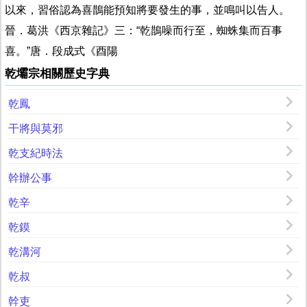
以來，習俗認為喜鵲能預知將要發生的事，並鳴叫以告人。
晉．葛洪《西京雜記》三：“乾鵲噪而行至，蜘蛛集而百事
喜。”唐．段成式《酉陽
乾壩宗相關歷史字典
乾鳳
干將與莫邪
乾支紀時法
幹辦公事
乾辛
乾鏌
乾溝河
乾叔
幹吏