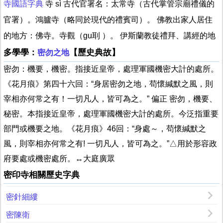
寺國語字典
寺 sì 古代官署名：太常寺（古代掌管宗廟禮儀的
官署）。鴻臚寺（略同於現代的禮賓司）。 佛教出家人居住
的地方：佛寺。寺觀（gu刵 ）。 伊斯蘭教徒禮拜、講經的地
多學學：
【歷史典故】
密勿之地
密勿：機要，機密。指接近皇帝，處理軍國機密大計的處所。
《花月痕》第四十六回：“身居密勿之地，苟懷緘默之風，則
宰相亦何常之有！一切凡人，皆可為之。” 偏正 密勿，機要、
秘密。本指接近皇帝，處理軍國機密大計的處所。今泛指重要
部門或機要之地。《花月痕》46回：“身處～，苟懷緘默之
風，則宰相亦何常之有! 一切凡人，皆可為之。”△用於形容政
府要處或機密處所。↔大庭廣眾
密印寺相關歷史字典
密針細縷
密陳衛