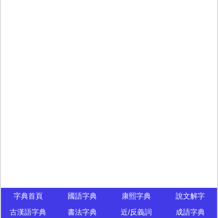
字典首頁
國語字典
康熙字典
說文解字
古漢語字典
書法字典
近/反義詞
成語字典