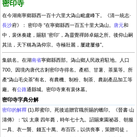
密印寺
在今湖南寧鄉縣西一百十六里大溈山毗盧峰下。《清一統志·
長沙
府》： 密印寺 “在寧鄉縣西一百五十里大溈山。
唐元
和
中，裴休奏建，賜額 ‘密印’，為靈覺禪師卓錫之所。後仰山嗣
其法，天下稱為溈仰宗。寺極壯麗，屢建屢修”。
集鎮名。在湖
南省
寧鄉縣西部。溈山鄉人民政府駐地。人口
700。因境內唐代古剎密印寺得名。產稻、甘薯、茶葉等。所
產“溈山毛尖茶”有名。有農機、制粉、制茶、農副產品加工等
廠。有
公路
通縣城。密印寺東有裴休墓。
密印寺字典分解
密印的解釋
(1).即蜜印。死後追贈官職所賜的蠟印。《晉書·山
濤傳》：“以 太康 四年薨，時年七十九。詔賜東園祕器、朝服
一具、衣一襲、錢五十萬、布百匹，以供喪事，策贈司徒，