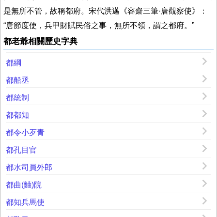
是無所不管，故稱都府。宋代洪邁《容齋三筆·唐觀察使》：
“唐節度使，兵甲財賦民俗之事，無所不領，謂之都府。”
都老爺相關歷史字典
都綱
都船丞
都統制
都都知
都令小歹青
都孔目官
都水司員外郎
都曲(麯)院
都知兵馬使