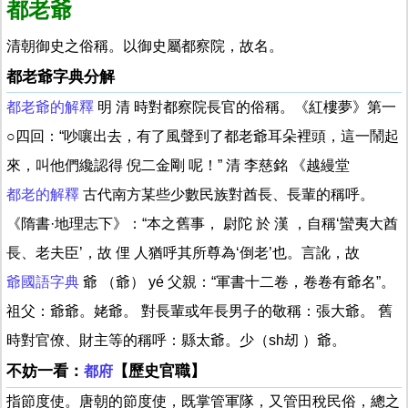
都老爺
清朝御史之俗稱。以御史屬都察院，故名。
都老爺字典分解
都老爺的解釋
明 清 時對都察院長官的俗稱。《紅樓夢》第一
○四回：“吵嚷出去，有了風聲到了都老爺耳朵裡頭，這一鬧起
來，叫他們纔認得 倪二金剛 呢！” 清 李慈銘 《越縵堂
都老的解釋
古代南方某些少數民族對酋長、長輩的稱呼。
《隋書·地理志下》：“本之舊事， 尉陀 於 漢 ，自稱‘蠻夷大酋
長、老夫臣’，故 俚 人猶呼其所尊為‘倒老’也。言訛，故
爺國語字典
爺 （爺） yé 父親：“軍書十二卷，卷卷有爺名”。
祖父：爺爺。姥爺。 對長輩或年長男子的敬稱：張大爺。 舊
時對官僚、財主等的稱呼：縣太爺。少（sh刼 ）爺。
不妨一看：
【歷史官職】
都府
指節度使。唐朝的節度使，既掌管軍隊，又管田稅民俗，總之