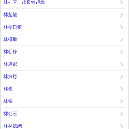
林桂芳、趙良鈐起義
林起龍
林亭口鎮
林權助
林朝棟
林慮郡
林方標
林圭
林積
林公玉
林林總總