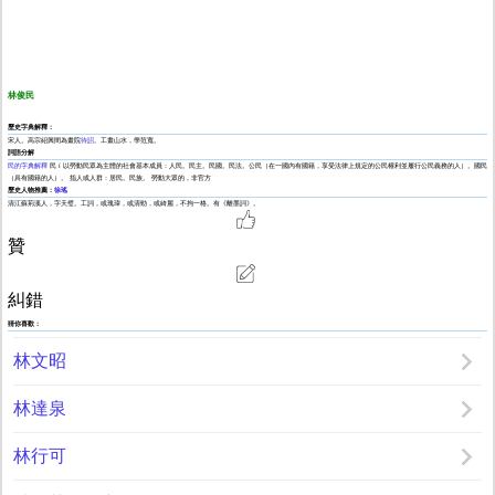
林俊民
歷史字典解釋：
宋人。高宗紹興間為畫院
待詔
。工畫山水，學范寬。
詞語分解
民的字典解釋
民 í 以勞動民眾為主體的社會基本成員：人民。民主。民國。民法。公民（在一國內有國籍，享受法律上規定的公民權利並履行公民義務的人）。國民
（具有國籍的人）。 指人或人群：居民。民族。 勞動大眾的，非官方
歷史人物推薦：
徐瑤
清江蘇荊溪人，字天璧。工詞，或瑰瑋，或清勁，或綺麗，不拘一格。有《離墨詞》。
贊
糾錯
猜你喜歡：
林文昭
林達泉
林行可