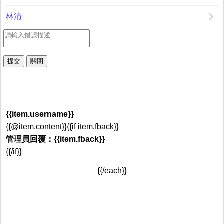
林清
{{item.username}}
{{@item.content}}{{if item.fback}}
管理員回覆：{{item.fback}}
{{/if}}
{{/each}}