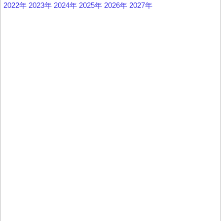
2022年
2023年
2024年
2025年
2026年
2027年