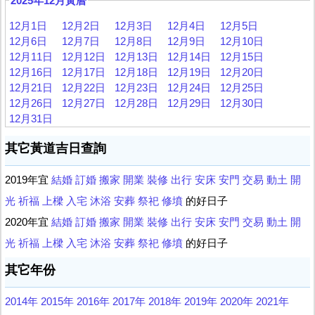
2025年12月黃曆
12月1日
12月2日
12月3日
12月4日
12月5日
12月6日
12月7日
12月8日
12月9日
12月10日
12月11日
12月12日
12月13日
12月14日
12月15日
12月16日
12月17日
12月18日
12月19日
12月20日
12月21日
12月22日
12月23日
12月24日
12月25日
12月26日
12月27日
12月28日
12月29日
12月30日
12月31日
其它黃道吉日查詢
2019年宜
結婚
訂婚
搬家
開業
裝修
出行
安床
安門
交易
動土
開
光
祈福
上樑
入宅
沐浴
安葬
祭祀
修墳
的好日子
2020年宜
結婚
訂婚
搬家
開業
裝修
出行
安床
安門
交易
動土
開
光
祈福
上樑
入宅
沐浴
安葬
祭祀
修墳
的好日子
其它年份
2014年
2015年
2016年
2017年
2018年
2019年
2020年
2021年