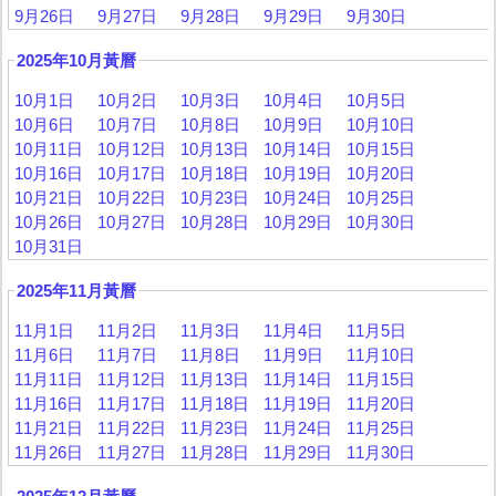
9月26日
9月27日
9月28日
9月29日
9月30日
2025年10月黃曆
10月1日
10月2日
10月3日
10月4日
10月5日
10月6日
10月7日
10月8日
10月9日
10月10日
10月11日
10月12日
10月13日
10月14日
10月15日
10月16日
10月17日
10月18日
10月19日
10月20日
10月21日
10月22日
10月23日
10月24日
10月25日
10月26日
10月27日
10月28日
10月29日
10月30日
10月31日
2025年11月黃曆
11月1日
11月2日
11月3日
11月4日
11月5日
11月6日
11月7日
11月8日
11月9日
11月10日
11月11日
11月12日
11月13日
11月14日
11月15日
11月16日
11月17日
11月18日
11月19日
11月20日
11月21日
11月22日
11月23日
11月24日
11月25日
11月26日
11月27日
11月28日
11月29日
11月30日