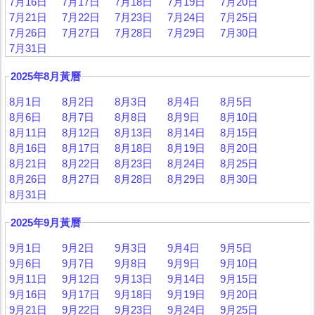
7月16日
7月17日
7月18日
7月19日
7月20日
7月21日
7月22日
7月23日
7月24日
7月25日
7月26日
7月27日
7月28日
7月29日
7月30日
7月31日
2025年8月黃曆
8月1日
8月2日
8月3日
8月4日
8月5日
8月6日
8月7日
8月8日
8月9日
8月10日
8月11日
8月12日
8月13日
8月14日
8月15日
8月16日
8月17日
8月18日
8月19日
8月20日
8月21日
8月22日
8月23日
8月24日
8月25日
8月26日
8月27日
8月28日
8月29日
8月30日
8月31日
2025年9月黃曆
9月1日
9月2日
9月3日
9月4日
9月5日
9月6日
9月7日
9月8日
9月9日
9月10日
9月11日
9月12日
9月13日
9月14日
9月15日
9月16日
9月17日
9月18日
9月19日
9月20日
9月21日
9月22日
9月23日
9月24日
9月25日