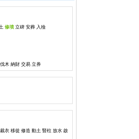
破土
修墳
立碑 安葬 入殮
伐木 納財 交易 立券
裁衣 移徙 修造 動土 豎柱 放水 啟