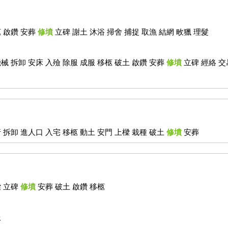
柩 啟鑽 安葬
修墳
立碑 謝土 沐浴 掃舍 捕捉 取漁 結網 畋獵 理髮
械 拆卸 安床 入殮 除服 成服 移柩 破土 啟鑽 安葬
修墳
立碑 經絡 交
 拆卸 進人口 入宅 移柩 動土 安門 上樑 栽種 破土
修墳
安葬
樑 立碑
修墳
安葬 破土 啟鑽 移柩
服