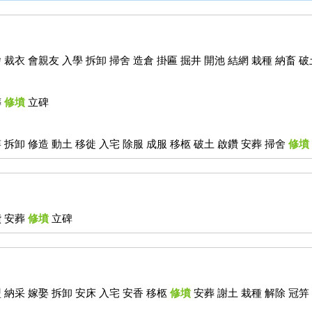
 裁衣 會親友 入學 拆卸 掃舍 造倉 掛匾 掘井 開池 結網 栽種 納畜 
葬
修墳
立碑
 拆卸 修造 動土 移徙 入宅 除服 成服 移柩 破土 啟鑽 安葬 掃舍
修墳
鑽 安葬
修墳
立碑
 納采 嫁娶 拆卸 安床 入宅 安香 移柩
修墳
安葬 謝土 栽種 解除 冠笄 