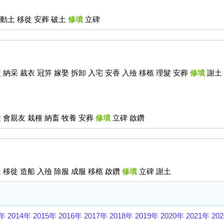
造 動土 移徙 安葬 破土
修墳
立碑
 納采 裁衣 冠笄 嫁娶 拆卸 入宅 安香 入殮 移柩 理髮 安葬
修墳
謝土 
髮 會親友 栽種 納畜 牧養 安葬
修墳
立碑 啟鑽
 移徙 造船 入殮 除服 成服 移柩 啟鑽
修墳
立碑 謝土
3年
2014年
2015年
2016年
2017年
2018年
2019年
2020年
2021年
20