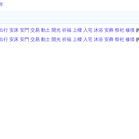
1年
出行
安床
安門
交易
動土
開光
祈福
上樑
入宅
沐浴
安葬
祭祀
修墳
出行
安床
安門
交易
動土
開光
祈福
上樑
入宅
沐浴
安葬
祭祀
修墳