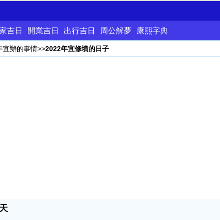
家吉日
開業吉日
出行吉日
周公解夢
康熙字典
2年宜辦的事情
>>
2022年宜修墳的日子
天