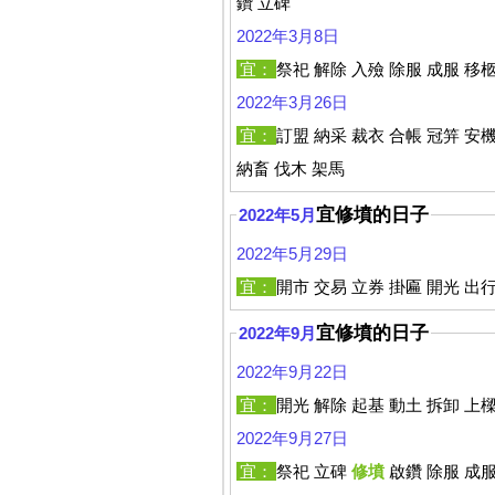
鑽 立碑
2022年3月8日
宜：
祭祀 解除 入殮 除服 成服 移
2022年3月26日
宜：
訂盟 納采 裁衣 合帳 冠笄 安機
納畜 伐木 架馬
宜修墳的日子
2022年5月
2022年5月29日
宜：
開市 交易 立券 掛匾 開光 出行
宜修墳的日子
2022年9月
2022年9月22日
宜：
開光 解除 起基 動土 拆卸 上
2022年9月27日
宜：
祭祀 立碑
修墳
啟鑽 除服 成