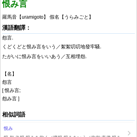
恨み言
羅馬音【uramigoto】 假名【うらみごと】
漢語翻譯：
怨言.
くどくどと恨み言をいう／絮絮叨叨地發牢騷.
たがいに恨み言をいいあう／互相埋怨.
【名】
怨言
[ 恨み言;
怨み言 ]
相似詞語
恨み