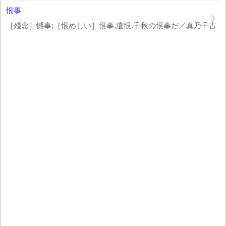
恨事
［殘念］憾事;［恨めしい］恨事,遺恨.千秋の恨事だ／真乃千古