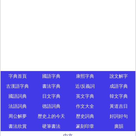
字典首頁
國語字典
康熙字典
說文解字
古漢語字典
書法字典
近/反義詞
成語字典
國語詞典
日文字典
英文字典
韓文字典
法語詞典
德語詞典
作文大全
黃道吉日
周公解夢
歷史上的今天
歷史詞典
好詞好句
書法欣賞
硬筆書法
篆刻印章
廣韻
中文