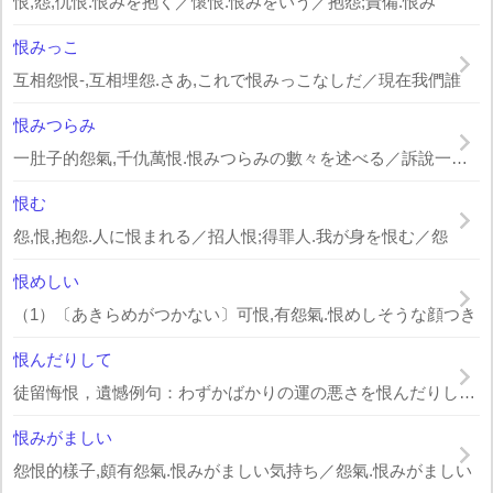
恨,怨,仇恨.恨みを抱く／懷恨.恨みをいう／抱怨;責備.恨み
恨みっこ
互相怨恨-,互相埋怨.さあ,これで恨みっこなしだ／現在我們誰
恨みつらみ
一肚子的怨氣,千仇萬恨.恨みつらみの數々を述べる／訴說一樁樁
恨む
怨,恨,抱怨.人に恨まれる／招人恨;得罪人.我が身を恨む／怨
恨めしい
（1）〔あきらめがつかない〕可恨,有怨氣.恨めしそうな顔つき
恨んだりして
徒留悔恨，遺憾例句：わずかばかりの運の悪さを恨んだりして W
恨みがましい
怨恨的樣子,頗有怨氣.恨みがましい気持ち／怨氣.恨みがましい