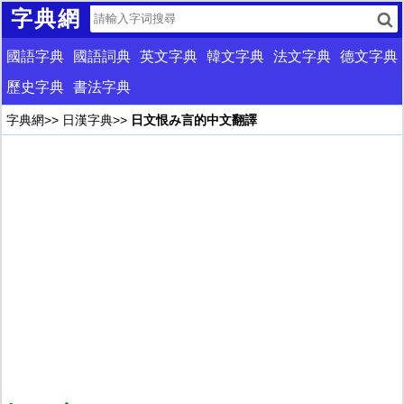
字典網
國語字典
國語詞典
英文字典
韓文字典
法文字典
德文字典
歷史字典
書法字典
字典網
>>
日漢字典
>>
日文恨み言的中文翻譯