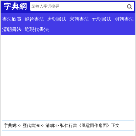
字典網
書法欣賞
魏晉書法
唐朝書法
宋朝書法
元朝書法
明朝書法
清朝書法
近現代書法
字典網
>>
歷代書法
>>
清朝
>> 弘仁行書《風雹雨作扇面》正文