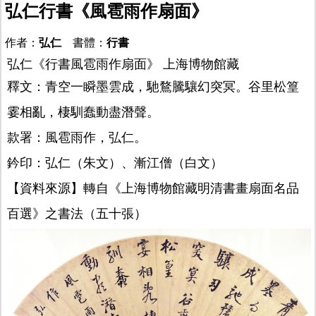
弘仁行書《風雹雨作扇面》
作者：
弘仁
書體：
行書
弘仁《行書風雹雨作扇面》 上海博物館藏
釋文：青空一瞬墨雲成，馳鶩騰驤幻突冥。谷里松篁
霎相亂，棲馴蠢動盡潛聲。
款署：風雹雨作，弘仁。
鈐印：弘仁（朱文）、漸江僧（白文）
【資料來源】轉自《上海博物館藏明清書畫扇面名品
百選》之書法（五十張）