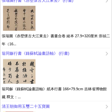
張瑞圖行書《赤壁懷古大江東去》 (行書)
張瑞圖《赤壁懷古大江東去》書畫合卷 綾本 27.9×320厘米 崇禎二
年（16...
翁同龢行書《錄蘇軾論畫語軸》 (行書)
翁同龢《錄蘇軾論畫語軸》紙本行書 166×79.9cm 吉林省博物館
藏 釋文：...
清王朝御用玉璽二十五寶圖