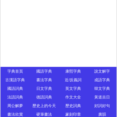
字典首頁
國語字典
康熙字典
說文解字
古漢語字典
書法字典
近/反義詞
成語字典
國語詞典
日文字典
英文字典
韓文字典
法語詞典
德語詞典
作文大全
黃道吉日
周公解夢
歷史上的今天
歷史詞典
好詞好句
書法欣賞
硬筆書法
篆刻印章
廣韻