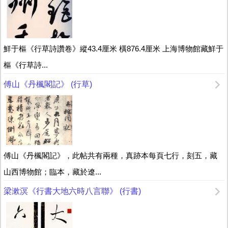
鮮于樞《行草詩讚卷》縱43.4厘米 橫876.4厘米 上海博物館藏鮮于
樞《行草詩...
傅山《丹楓閣記》 (行草)
傅山《丹楓閣記》，此帖共有兩種，真跡本每頁七行，刻五，藏
山西博物館；臨本，藏於遼...
梁漱溟《行書大地六時八言聯》 (行書)