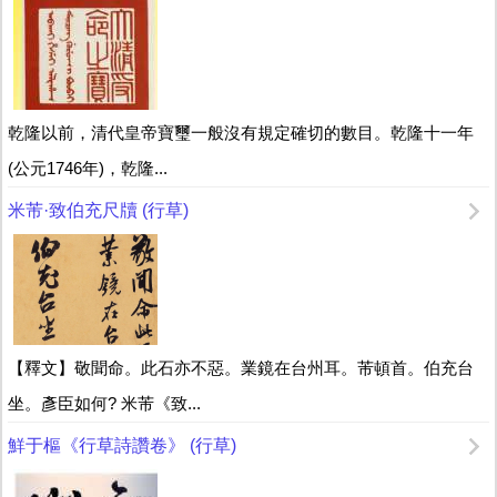
乾隆以前，清代皇帝寶璽一般沒有規定確切的數目。乾隆十一年
(公元1746年)，乾隆...
米芾·致伯充尺牘 (行草)
【釋文】敬聞命。此石亦不惡。業鏡在台州耳。芾頓首。伯充台
坐。彥臣如何? 米芾《致...
鮮于樞《行草詩讚卷》 (行草)