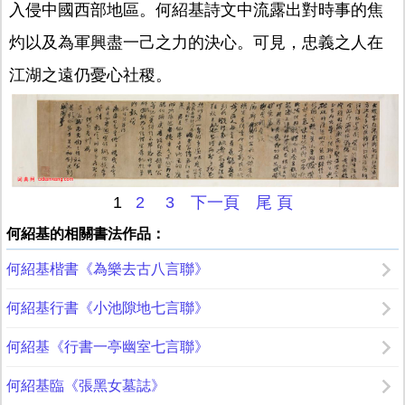
入侵中國西部地區。何紹基詩文中流露出對時事的焦
灼以及為軍興盡一己之力的決心。可見，忠義之人在
江湖之遠仍憂心社稷。
1
2
3
下一頁
尾 頁
何紹基的相關書法作品：
何紹基楷書《為樂去古八言聯》
何紹基行書《小池隙地七言聯》
何紹基《行書一亭幽室七言聯》
何紹基臨《張黑女墓誌》