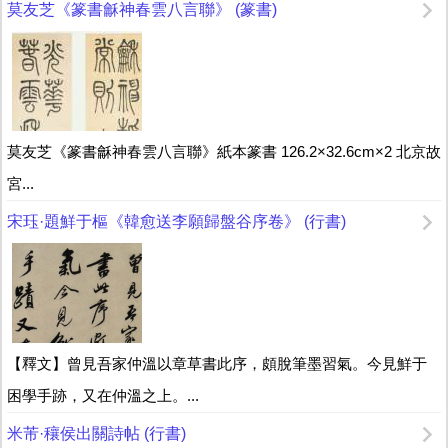
莫友芝《篆書龢神春雲八言聯》 (篆書)
莫友芝《篆書龢神春雲八言聯》紙本篆書 126.2×32.6cm×2 北京故
宮...
宋珏·題鮮于樞《韓愈送李願歸盤谷序卷》 (行書)
【釋文】曾見吾家仲溫以章草書此序，頗脫筆墨習氣。今見鮮于
困學手跡，又在仲溫之上。...
米芾·穰侯出關詩帖 (行書)