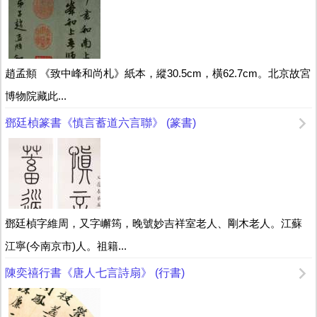
趙孟頫 《致中峰和尚札》紙本，縱30.5cm，橫62.7cm。北京故宮
博物院藏此...
鄧廷楨篆書《慎言蓄道六言聯》 (篆書)
鄧廷楨字維周，又字嶰筠，晚號妙吉祥室老人、剛木老人。江蘇
江寧(今南京市)人。祖籍...
陳奕禧行書《唐人七言詩扇》 (行書)