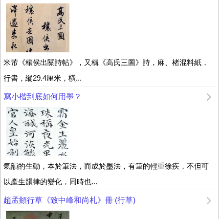
米芾《穰侯出關詩帖》，又稱《高氏三圖》詩，麻、楮混料紙，
行書，縱29.4厘米，橫...
寫小楷到底如何用墨？
氣韻的生動，本於筆法，而成於墨法，有筆的輕重徐疾，不但可
以產生韻律的變化，同時也...
趙孟頫行草《致中峰和尚札》冊 (行草)