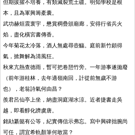
但期拔擢不培養，有類滅裂荒土疆。明知學校是根
本，且為軍興籌橐囊。
武功赫烜震寰宇，懋賞稠疊頒廟廊，安得行省兵火
焰，盡化橫宮書傳香。
今年菊花太冷落，酒人無處尋壺觴。庭前新竹頗得
氣，掀舞解為清風狂。
秋來亢熱查德雨，暫可把卷憩竹旁。一年游事遂拋廢
（前年游桂林，去年適嶺南回，計從前無歲不游
也），老翁詩氣何由昌？
羨君呂仙亭上坐，納盡洞庭湖水涼。近者捷書走吳
越，即看醇化躋虞唐。
銘勛纂懿有公等，紀實傳信示弗忘。寫中興碑拙腕尚
可任，謂宜希軌顏筆何敢當？