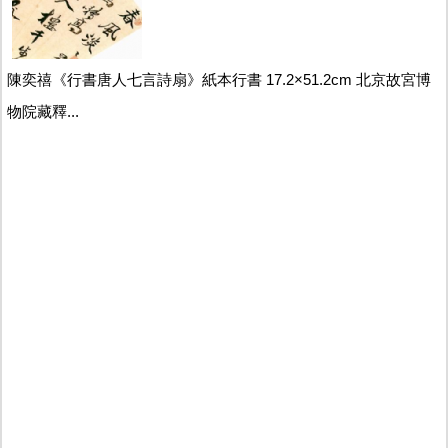
陳奕禧《行書唐人七言詩扇》紙本行書 17.2×51.2cm 北京故宮博
物院藏釋...