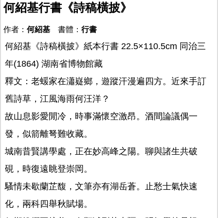
何紹基行書《詩稿橫披》
作者：
何紹基
書體：
行書
何紹基《詩稿橫披》紙本行書 22.5×110.5cm 同治三
年(1864) 湖南省博物館藏
釋文：老蝯家在瀟嶷鄉，遊蹤汗漫遍四方。近來手訂
舊詩草，江風海雨何汪洋？
故山息影愛閒冷，時事滿懷空激昂。酒間論議偶一
發，似箭離弩難收藏。
城南昔賢講學處，正在妙高峰之陽。聊與諸生共破
硯，時復遠眺登崇岡。
騷情未歇蘭芷馥，文筆亦有湖岳蒼。止愁士氣快速
化，兩科四舉秋賦場。