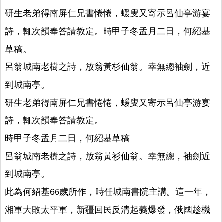
研生老弟得南屏仁兄書惓惓，蝯叟又寄示呂仙亭游宴
詩，輒次韻奉答請教定。時甲子冬孟月二日，何紹基
草稿。
呂翁城南老樹之詩，放翁黃杉仙翁。幸無總袖劍，近
到城南亭。
研生老弟得南屏仁兄書惓惓，蝯叟又寄示呂仙亭游宴
詩，輒次韻奉答請教定。
時甲子冬孟月二日，何紹基草稿
呂翁城南老樹之詩，放翁黃衫仙翁。幸無總，袖劍近
到城南亭。
此為何紹基66歲所作，時任城南書院主講。這一年，
湘軍大敗太平軍，新疆回民反清起義爆發，俄國趁機