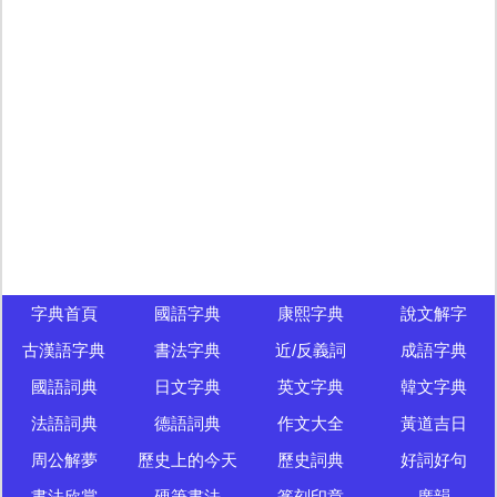
字典首頁
國語字典
康熙字典
說文解字
古漢語字典
書法字典
近/反義詞
成語字典
國語詞典
日文字典
英文字典
韓文字典
法語詞典
德語詞典
作文大全
黃道吉日
周公解夢
歷史上的今天
歷史詞典
好詞好句
書法欣賞
硬筆書法
篆刻印章
廣韻