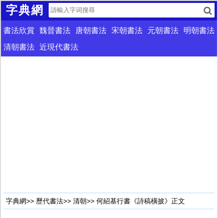
字典網
書法欣賞
魏晉書法
唐朝書法
宋朝書法
元朝書法
明朝書法
清朝書法
近現代書法
字典網
>>
歷代書法
>>
清朝
>> 何紹基行書《詩稿橫披》正文