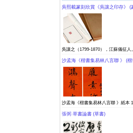
吳熙載篆刻欣賞《吳讓之印存》 (
吳讓之（1799-1870），江蘇儀
沙孟海《楷書集易林八言聯 》 (楷
沙孟海《楷書集易林八言聯 》紙本 158×3
張弼·草書論書 (草書)