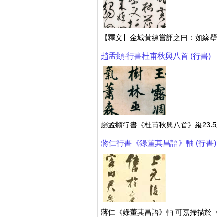
【釋文】金城黃練嘗評之曰：如緣壁
趙孟頫·行書杜甫秋興八首 (行書)
趙孟頫行書《杜甫秋興八首》縱23.5厘米
蔣仁行書《錄董其昌語》軸 (行書)
蔣仁《錄董其昌語》軸 可嘉掃描於《