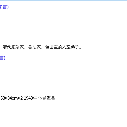
篆書)
征人。清代篆刻家、書法家。包世臣的入室弟子。...
書)
4cm×2 1949年 沙孟海書...