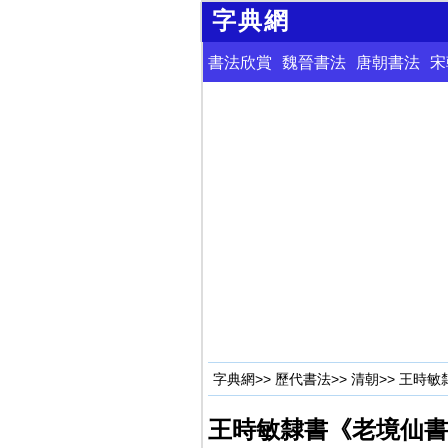
字典網
書法欣賞
魏晉書法
唐朝書法
宋
字典網
>>
歷代書法
>>
清朝
>> 王時
王時敏隸書《老境仙書