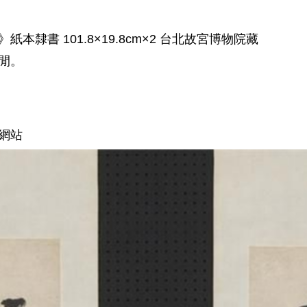
隸書 101.8×19.8cm×2 台北故宮博物院藏
未閒。
網站