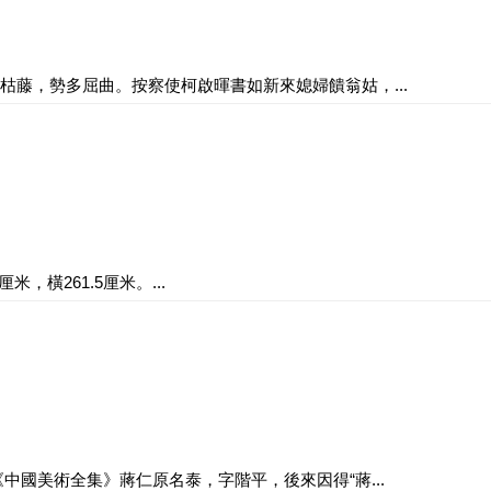
枯藤，勢多屈曲。按察使柯啟暉書如新來媳婦饋翁姑，...
，橫261.5厘米。...
中國美術全集》蔣仁原名泰，字階平，後來因得“蔣...