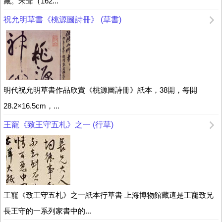
藏。朱耷（162...
祝允明草書《桃源圖詩冊》 (草書)
明代祝允明草書作品欣賞《桃源圖詩冊》紙本，38開，每開
28.2×16.5cm，...
王寵《致王守五札》之一 (行草)
王寵《致王守五札》之一紙本行草書 上海博物館藏這是王寵致兄
長王守的一系列家書中的...