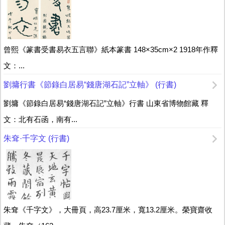
曾熙《篆書受書易衣五言聯》紙本篆書 148×35cm×2 1918年作釋
文：...
劉墉行書《節錄白居易“錢唐湖石記”立軸》 (行書)
劉墉《節錄白居易“錢唐湖石記”立軸》行書 山東省博物館藏 釋
文：北有石函，南有...
朱耷·千字文 (行書)
朱耷《千字文》，大冊頁，高23.7厘米，寬13.2厘米。榮寶齋收