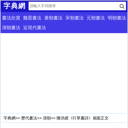
字典網
書法欣賞
魏晉書法
唐朝書法
宋朝書法
元朝書法
明朝書法
清朝書法
近現代書法
字典網
>>
歷代書法
>>
清朝
>> 陳洪綬《行草書詩》扇面正文