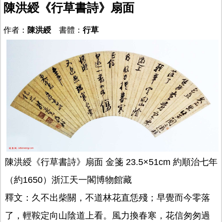
陳洪綬《行草書詩》扇面
作者：
陳洪綬
書體：
行草
陳洪綬《行草書詩》扇面 金箋 23.5×51cm 約順治七年
（約1650）浙江天一閣博物館藏
釋文：久不出柴關，不道林花直恁殘；早覺而今零落
了，輕鞍定向山陰道上看。風力換春寒，花信匆匆過