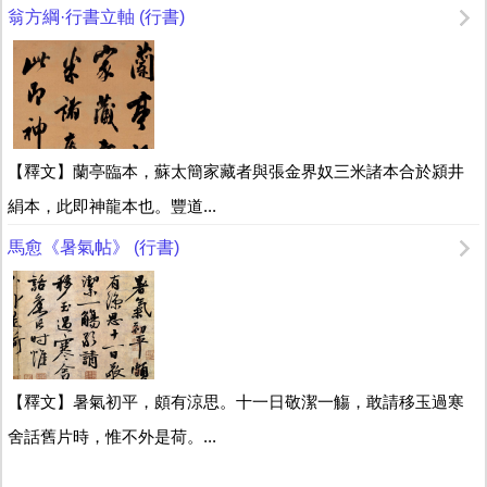
翁方綱·行書立軸 (行書)
【釋文】蘭亭臨本，蘇太簡家藏者與張金界奴三米諸本合於潁井
絹本，此即神龍本也。豐道...
馬愈《暑氣帖》 (行書)
【釋文】暑氣初平，頗有涼思。十一日敬潔一觴，敢請移玉過寒
舍話舊片時，惟不外是荷。...