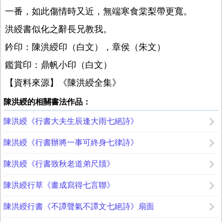
一番，如此傷情時又近，無端寒食棠梨帶更寬。
洪綬書似化之辭長兄教我。
鈐印：陳洪綬印（白文），章侯（朱文）
鑑賞印：鼎帆小印（白文）
【資料來源】《陳洪綬全集》
陳洪綬的相關書法作品：
陳洪綬《行書大夫生辰逢大雨七絕詩》
陳洪綬《行書辦將一事可終身七律詩》
陳洪綬《行書致秋老道弟尺牘》
陳洪綬行草《畫成寫得七言聯》
陳洪綬行書《不譚聲氣不譚文七絕詩》扇面