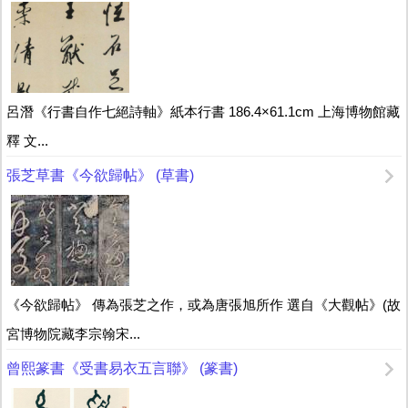
呂潛《行書自作七絕詩軸》紙本行書 186.4×61.1cm 上海博物館藏
釋 文...
張芝草書《今欲歸帖》 (草書)
《今欲歸帖》 傳為張芝之作，或為唐張旭所作 選自《大觀帖》(故
宮博物院藏李宗翰宋...
曾熙篆書《受書易衣五言聯》 (篆書)