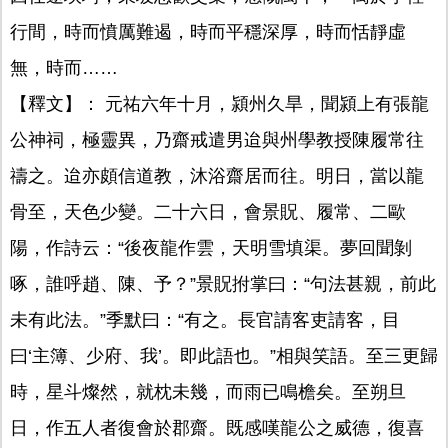
行間，時而憤厲難遏，時而平穩深厚，時而恬靜虛
無，時而……
【釋文】： 元祐六年十月，潁州久旱，聞潁上有張龍
公神祠，極靈異，乃齋戒遣男迨與州學教授陳履常往
禱之。迨亦頗信道教，沐浴齋居而往。明日，當以龍
骨至，天色少變。二十六日，會景貺、履常、二歐
陽，作詩云：“後夜龍作雲，天明雪填渠。夢回聞剝
啄，誰呼趙、陳、予？”景貺拊掌曰：“句法甚親，前此
未有此法。”季默曰：“有之。長官請客吏請客，目
曰‘主簿、少府、我’。即此語也。”相與笑語。至三更歸
時，星斗燦然，就枕未幾，而雨已鳴檐矣。至朔旦
日，作五人者復會於郡齋。既感嘆龍公之威德，復喜