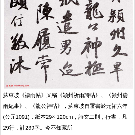
蘇東坡《禱雨帖》又稱《穎州祈雨詩帖》、《潁州禱
雨紀事》、《龍公神帖》，蘇東坡自署書於元祐六年
(公元1091)，紙本29× 120cm，詩文二則，行書，凡
29行，計239字。今不知藏所。