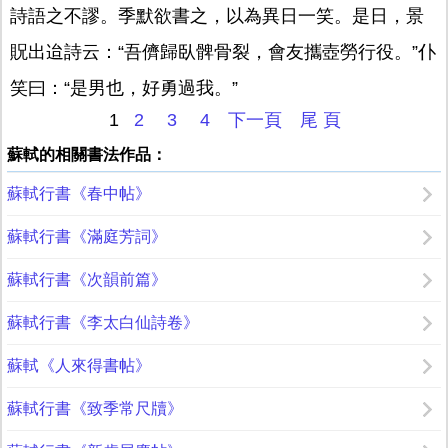
詩語之不謬。季默欲書之，以為異日一笑。是日，景
貺出迨詩云：“吾儕歸臥髀骨裂，會友攜壺勞行役。”仆
笑曰：“是男也，好勇過我。”
1
2
3
4
下一頁
尾 頁
蘇軾的相關書法作品：
蘇軾行書《春中帖》
蘇軾行書《滿庭芳詞》
蘇軾行書《次韻前篇》
蘇軾行書《李太白仙詩卷》
蘇軾《人來得書帖》
蘇軾行書《致季常尺牘》