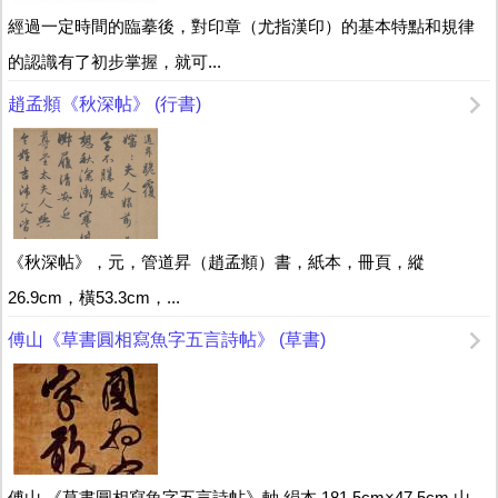
經過一定時間的臨摹後，對印章（尤指漢印）的基本特點和規律
的認識有了初步掌握，就可...
趙孟頫《秋深帖》 (行書)
《秋深帖》，元，管道昇（趙孟頫）書，紙本，冊頁，縱
26.9cm，橫53.3cm，...
傅山《草書圓相寫魚字五言詩帖》 (草書)
傅山 《草書圓相寫魚字五言詩帖》軸 絹本 181.5cm×47.5cm 山...