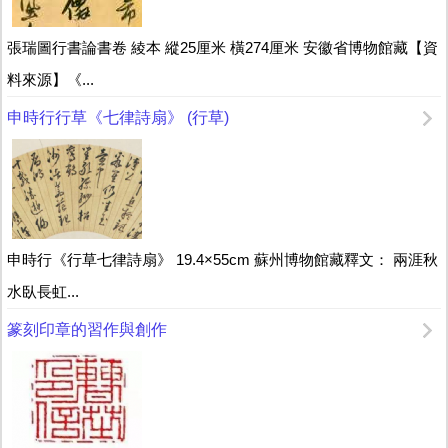
張瑞圖行書論書卷 綾本 縱25厘米 橫274厘米 安徽省博物館藏【資
料來源】《...
申時行行草《七律詩扇》 (行草)
申時行《行草七律詩扇》 19.4×55cm 蘇州博物館藏釋文： 兩涯秋
水臥長虹...
篆刻印章的習作與創作