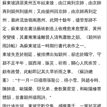
蘇東坡謫居黃州五年結束後，由江南到京師，由京師
再到穎州到揚州；又由揚州回京師，由京師再到定
州，最終流放嶺南惠州。此間十餘年，儘管形跡不
定，蘇東坡在書法藝術創造上收穫愈來愈豐富。黃州
突變後，其書漸漸遠離晉人清雋蕭散之韻。《穎州祈
雨詩帖》為蘇東坡這一時期行書代表作之一。
東坡失意於朝廷，被排擠出知穎州，卻忠於職守。守
潁不足半年，掘西湖，賑災，祈雨，關心人民疾苦，
頗有政聲。此帖即記其久旱祈雨之事。《蘇詩總
案》：“十一月一日禱雨張龍公，得小雪。與趙令時、
陳師道、歐陽榮、辯兄弟，會飲聚星堂，和歐陽修禁
體韻，並書穎州禱雨詩。”
因仕途坎坷，東坡悲歡交集，感慨萬千，一寓於字裡