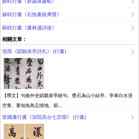
蘇軾行書《新歲展慶帖》
蘇軾行書《石恪畫維摩贊》
蘇軾行書《書林逋詩後》
相關文章：
張雨《賦聽泉亭詩札》 (行書)
【釋文】句曲外史賦聽泉亭絕句。疊石為山小結亭。亭皋白水浸
空青。要知魚鳥忘情地。卻...
曾國藩行書《深院高台七言聯》 (行書)