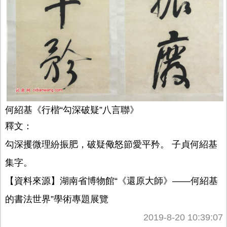
何紹基《行楷“勾深破疑”八言聯》
釋文：
勾深攫微理紛振肥，破疑儆怒節愛平矜。 子貞何紹基
集字。
【資料來源】湖南省博物館“《還原大師》——何紹基
的書法世界”學術專題展覽
2019-8-20 10:39:07