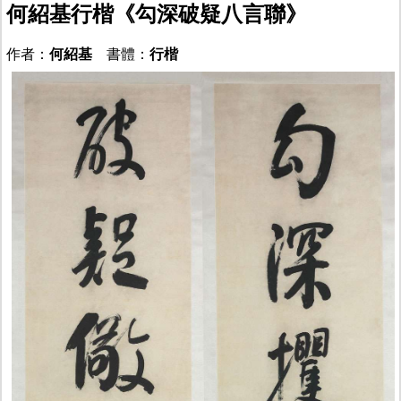
何紹基行楷《勾深破疑八言聯》
作者：
何紹基
書體：
行楷