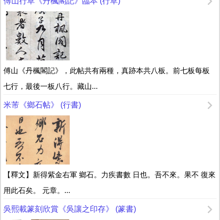
傅山行草《丹楓閣記》臨本 (行草)
傅山《丹楓閣記》，此帖共有兩種，真跡本共八板。前七板每板
七行，最後一板八行。藏山...
米芾《鄉石帖》 (行書)
【釋文】新得紫金右軍 鄉石。力疾書數 日也。吾不來。果不 復來
用此石矣。 元章。...
吳熙載篆刻欣賞《吳讓之印存》 (篆書)