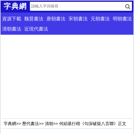
字典網
資源下載
魏晉書法
唐朝書法
宋朝書法
元朝書法
明朝書法
清朝書法
近現代書法
字典網
>>
歷代書法
>>
清朝
>> 何紹基行楷《勾深破疑八言聯》正文