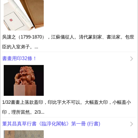
吳讓之（1799-1870），江蘇儀征人。清代篆刻家、書法家。包世
臣的入室弟子。...
書畫用印32條！
1/32書畫上落款蓋印，印比字大不可以。大幅蓋大印，小幅蓋小
印，理所當然。2/3...
董其昌真草行書《臨淳化閣帖》第一冊 (行書)