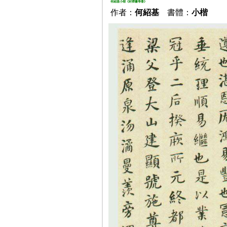
何紹基小楷《封禪書等冊》
作者：
何紹基
書體：
小楷