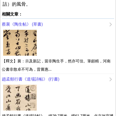
詰）的風骨。
相關文章：
蔡襄《陶生帖》 (草書)
【釋文】襄：示及新記，當非陶生手，然亦可佳。筆頗精，河南
公書非散卓不可為，昔嘗惠...
趙孟頫行書《道場詩帖》 (行書)
趙孟頫行書《道場詩帖》，縱29.7厘米，橫61.7厘米，北京故宮博