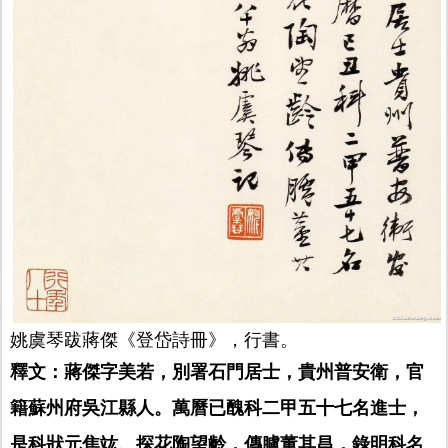
姚虞琴跋蔣傑《登岱詩冊》，行書。
釋文：蔣傑字美若，別署石門居士，貴州普安衛，官
籍蘇州府吳江縣人。萬曆已醜科二甲五十七名進士，
是科狀元焦竑、探花陶望齡，傳臚董其昌，錄明科名