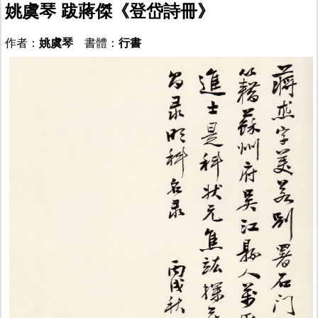
姚虞琴 跋蔣傑《登岱詩冊》
作者：
姚虞琴
書體：
行書