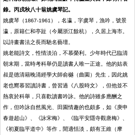
錄。丙戌秋八十翁姚虞琴記。
姚虞琴（1867-1961），名瀛，字虞琴，漁吟，號景
瀛，原籍仁和亭趾（今屬浙江餘杭），久居上海市。
以詩畫書法之長而馳名藝壇。
姚老能詩文，性情淡泊，不慕榮利。少年時代已臨清
朝末期，當時考科舉仍是讀書人唯一正途。他的姑表
叔是德清籍晚清經學大師俞樾（曲園）先生，因此姚
老也嚮慕習讀詩書，曾習過《八股時文》，但他並不
熱衷於科舉，只喜歡讀書吟詠。他的詩雖多應酬之
作，但吟詠自然風光、田園情趣的也頗多，如《庚申
春遊超山》、《詠宋梅》、《臨平安隱寺觀唐梅》、
《初夏臨平道中》等作，閒適恬淡，頗有王維（摩