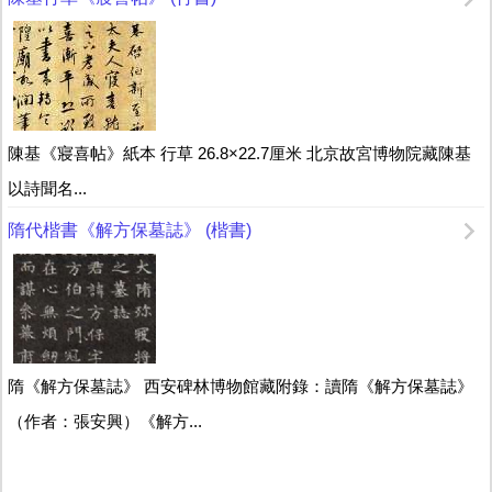
陳基《寢喜帖》紙本 行草 26.8×22.7厘米 北京故宮博物院藏陳基
以詩聞名...
隋代楷書《解方保墓誌》 (楷書)
隋《解方保墓誌》 西安碑林博物館藏附錄：讀隋《解方保墓誌》
（作者：張安興）《解方...