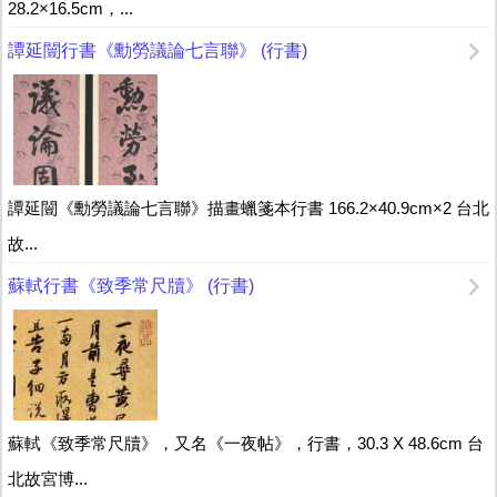
28.2×16.5cm，...
譚延闓行書《勳勞議論七言聯》 (行書)
譚延闓《勳勞議論七言聯》描畫蠟箋本行書 166.2×40.9cm×2 台北
故...
蘇軾行書《致季常尺牘》 (行書)
蘇軾《致季常尺牘》，又名《一夜帖》，行書，30.3 X 48.6cm 台
北故宮博...