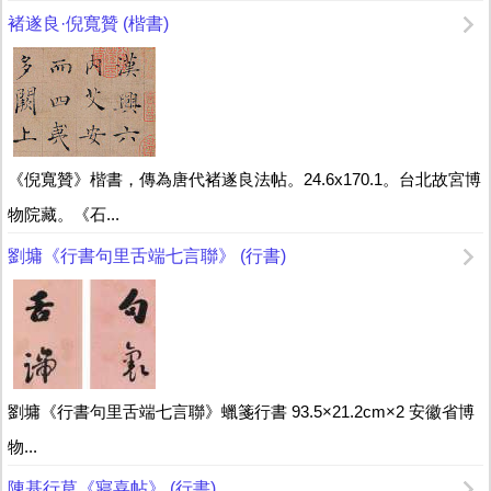
褚遂良·倪寬贊 (楷書)
《倪寬贊》楷書，傳為唐代褚遂良法帖。24.6x170.1。台北故宮博
物院藏。《石...
劉墉《行書句里舌端七言聯》 (行書)
劉墉《行書句里舌端七言聯》蠟箋行書 93.5×21.2cm×2 安徽省博
物...
陳基行草《寢喜帖》 (行書)