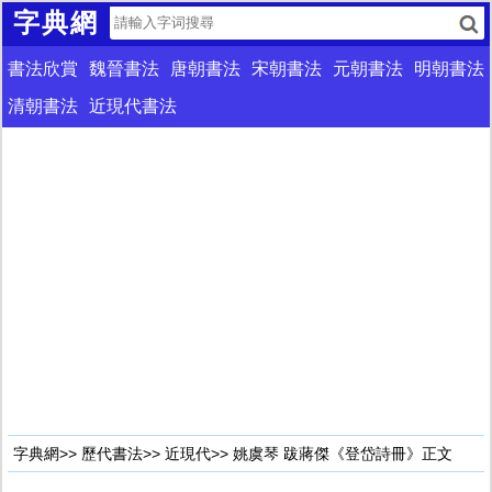
字典網
書法欣賞
魏晉書法
唐朝書法
宋朝書法
元朝書法
明朝書法
清朝書法
近現代書法
字典網
>>
歷代書法
>>
近現代
>> 姚虞琴 跋蔣傑《登岱詩冊》正文