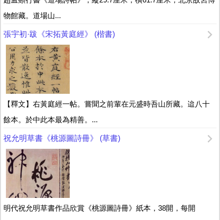
物館藏。道場山...
張宇初·跋《宋拓黃庭經》 (楷書)
【釋文】右黃庭經一帖。嘗聞之前輩在元盛時吾山所藏。迨八十
餘本。於中此本最為精善。...
祝允明草書《桃源圖詩冊》 (草書)
明代祝允明草書作品欣賞《桃源圖詩冊》紙本，38開，每開