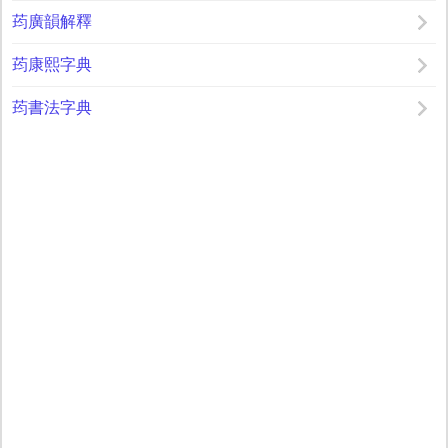
荺廣韻解釋
荺康熙字典
荺書法字典