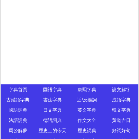
字典首頁
國語字典
康熙字典
說文解字
古漢語字典
書法字典
近/反義詞
成語字典
國語詞典
日文字典
英文字典
韓文字典
法語詞典
德語詞典
作文大全
黃道吉日
周公解夢
歷史上的今天
歷史詞典
好詞好句