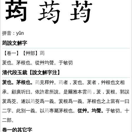
荺
拼音：yǔn
荺說文解字
【卷一】【艸部】
荺
茇也。茅根也。從艸均聲。于敏切
清代段玉裁【說文解字注】
茇也。茅根也。
荺
見釋艸。
荺
者，茇也。茇者，艸根也文相
承。顧廣圻曰。依許君所說。是爾雅本雲
荺
，茇，荄根。郭誤
茇爲茭。遂以
荺
茭爲一義。荄根爲一義。茅根也之上當有一曰
二字。此別一義。以
荺
專屬茅根也。
從艸。均聲。
于敏切。十
二部。
卷一的其它字