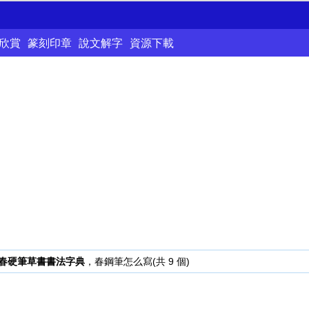
欣賞
篆刻印章
說文解字
資源下載
春硬筆草書書法字典
，春鋼筆怎么寫(共 9 個)