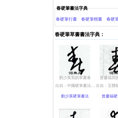
春硬筆書法字典
春硬筆行書
春硬筆楷書
春硬
春硬筆草書書法字典：
劉少英寫的草書春
曾慶福寫
出自：中國硬筆書法字典
出自：五體硬
劉少英硬筆書法
曾慶福硬