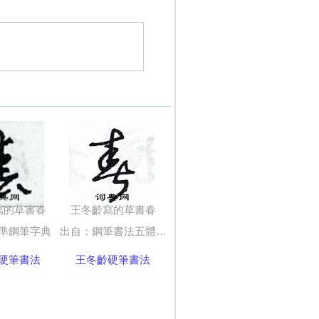
寫的草書春
王冬齡寫的草書春
準鋼筆字典
出自：鋼筆書法五體字典
硬筆書法
王冬齡硬筆書法