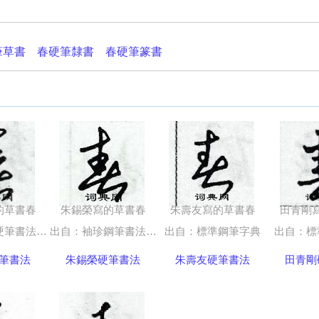
筆草書
春硬筆隸書
春硬筆篆書
的草書春
朱錫榮寫的草書春
朱壽友寫的草書春
田青剛
筆書法字典
出自：袖珍鋼筆書法五體字典
出自：標準鋼筆字典
出自：標
筆書法
朱錫榮硬筆書法
朱壽友硬筆書法
田青剛