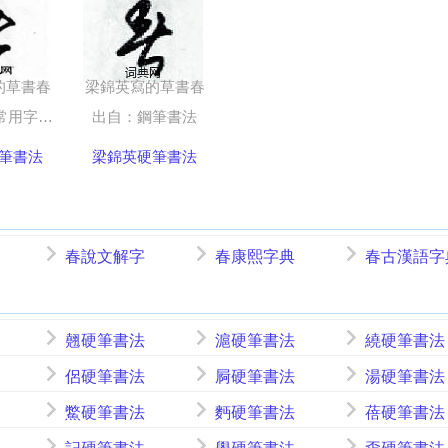
的草書春
梁錦英寫的草書春
筆五體字帖
出自：鋼筆書法
筆書法
梁錦英硬筆書法
春說文解字
春康熙字典
春古漢語字
翹硬筆書法
滬硬筆書法
繞硬筆書法
侶硬筆書法
屙硬筆書法
湯硬筆書法
鱉硬筆書法
麪硬筆書法
蓓硬筆書法