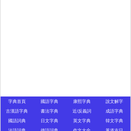
字典首頁
國語字典
康熙字典
說文解字
古漢語字典
書法字典
近/反義詞
成語字典
國語詞典
日文字典
英文字典
韓文字典
法語詞典
德語詞典
作文大全
黃道吉日