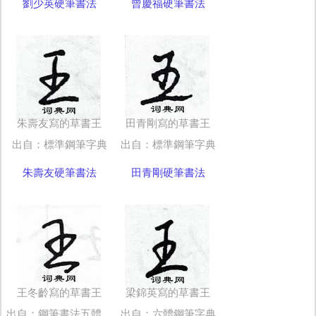
劉少英硬筆書法
曾慶福硬筆書法
朱壽友寫的草書王
田青剛寫的草書王
出自：標準鋼筆字典
出自：標準鋼筆字典
朱壽友硬筆書法
田青剛硬筆書法
王冬齡寫的草書王
梁錦英寫的草書王
出自：鋼筆書法五體字典
出自：六體鋼筆字典