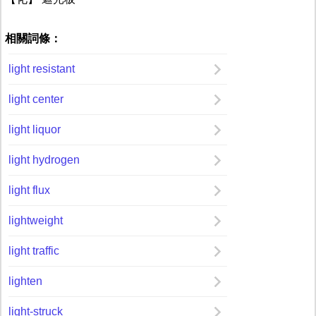
相關詞條：
light resistant
light center
light liquor
light hydrogen
light flux
lightweight
light traffic
lighten
light-struck