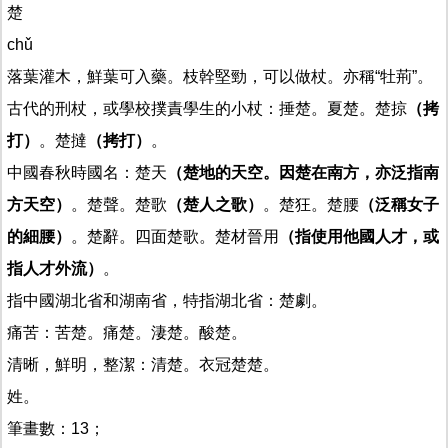
楚
chǔ
落葉灌木，鮮葉可入藥。枝幹堅勁，可以做杖。亦稱“牡荊”。
古代的刑杖，或學校撲責學生的小杖：捶楚。夏楚。楚掠
（拷
打）
。楚撻
（拷打）
。
中國春秋時國名：楚天
（楚地的天空。因楚在南方，亦泛指南
方天空）
。楚聲。楚歌
（楚人之歌）
。楚狂。楚腰
（泛稱女子
的細腰）
。楚辭。四面楚歌。楚材晉用
（指使用他國人才，或
指人才外流）
。
指中國湖北省和湖南省，特指湖北省：楚劇。
痛苦：苦楚。痛楚。淒楚。酸楚。
清晰，鮮明，整潔：清楚。衣冠楚楚。
姓。
筆畫數：13；