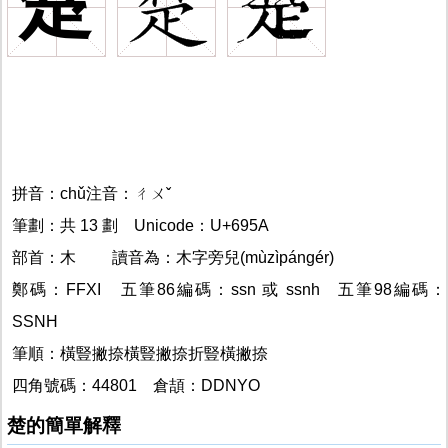
楚
拼音：chǔ注音：ㄔㄨˇ
筆劃：共 13 劃 Unicode：U+695A
部首：木
楚的
讀音為：木字旁兒(mùzìpángér)
楚的
鄭碼：FFXI 五筆86編碼：ssn 或 ssnh 五筆98編碼：
SSNH
筆順：橫豎撇捺橫豎撇捺折豎橫撇捺
楚
四角號碼：44801
倉頡：DDNYO
楚的簡單解釋