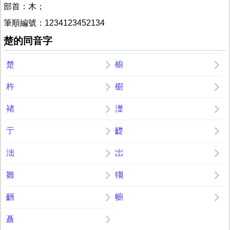
部首：木；
筆順編號：1234123452134
楚的同音字
楚
櫥
杵
櫉
禇
濋
亍
齼
泏
岀
雛
犓
齭
幮
矗