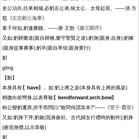
史公治兵,往來相城,必躬左公弟,候太公、太母起居。——清·方
苞
《左忠毅公逸事》
童子何知,躬逢勝餞。——唐·王勃
《滕王閣序》
又如:躬耕樂道(親自耕種,樂守聖賢之道);躬身(親身,自身);躬稼
(親身從事農事);躬卒(親自率領;親身實行)
躬
gōng
【動】
本身具有
〖have〗
。如:躬上將之姿(本身具有上將的風姿)
稍微向前彎身,以表尊敬
〖bendforward;arch;bow〗
桓公變躬遷席,拱手而問曰:“敢問何謂其本?”——
《管子·霸形》
又如:躬身下拜;躬斂(屈身斂衽。古代婦女行禮時的動作);躬身
(俯屈身體,以示恭敬)
躬