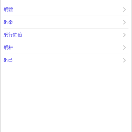
躬體
躬桑
躬行節儉
躬耕
躬己