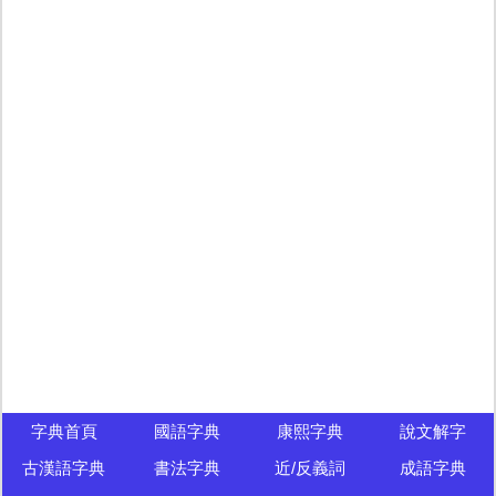
字典首頁
國語字典
康熙字典
說文解字
古漢語字典
書法字典
近/反義詞
成語字典