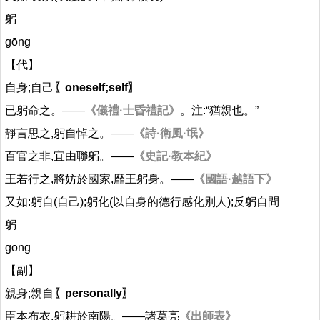
躬
gōng
【代】
自身;自己
〖oneself;self〗
已躬命之。——
《儀禮·士昏禮記》
。注:“猶親也。”
靜言思之,躬自悼之。——
《詩·衛風·氓》
百官之非,宜由聯躬。——
《史記·教本紀》
王若行之,將妨於國家,靡王躬身。——
《國語·越語下》
又如:躬自(自己);躬化(以自身的德行感化別人);反躬自問
躬
gōng
【副】
親身;親自
〖personally〗
臣本布衣,躬耕於南陽。——諸葛亮
《出師表》