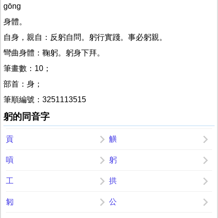
gōng
身體。
自身，親自：反躬自問。躬行實踐。事必躬親。
彎曲身體：鞠躬。躬身下拜。
筆畫數：10；
部首：身；
筆順編號：3251113515
躬的同音字
貢
觵
嗊
躬
工
拱
匑
公