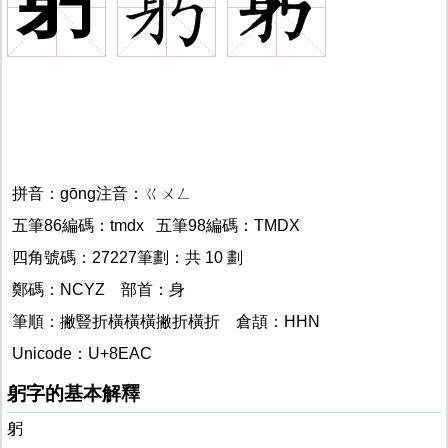
躬
拼音：gōng注音：ㄍㄨㄥ
五筆86編碼：tmdx 五筆98編碼：TMDX
四角號碼：27227筆劃：共 10 劃
鄭碼：NCYZ 部首：身
躬
筆順：撇豎折橫橫橫撇折橫折
倉頡：HHN
Unicode：U+8EAC
躬字的基本解釋
躬