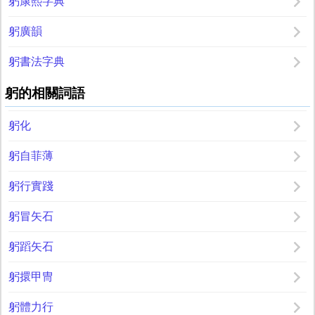
躬康熙字典
躬廣韻
躬書法字典
躬的相關詞語
躬化
躬自菲薄
躬行實踐
躬冒矢石
躬蹈矢石
躬擐甲冑
躬體力行