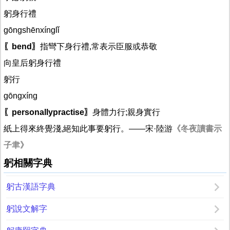
躬身行禮
gōngshēnxínglǐ
〖bend〗
指彎下身行禮,常表示臣服或恭敬
向皇后躬身行禮
躬行
gōngxíng
〖personallypractise〗
身體力行;親身實行
紙上得來終覺淺,絕知此事要躬行。——宋·陸游
《冬夜讀書示
子聿》
躬相關字典
躬古漢語字典
躬說文解字