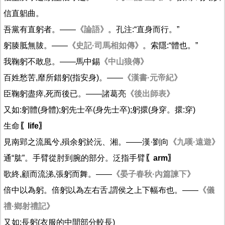
信直躳曲。
吾黨有直躬者。——
《論語》
。孔注:“直身而行。”
躬腠胝無胈。——
《史記·司馬相如傳》
。索隱:“體也。”
我鞠躬不敢息。——馬中錫
《中山狼傳》
百姓愁苦,靡所錯躬(指安身)。——
《漢書·元帝紀》
臣鞠躬盡瘁,死而後已。——諸葛亮
《後出師表》
又如:躬體(身體);躬先士卒(身先士卒);躬擐(身穿。擐:穿)
生命
〖life〗
見南郢之流風兮,殞余躬於沅、湘。——漢·劉向
《九嘆·遠遊》
通“肱”。手臂從肘到腕的部分。泛指手臂
〖arm〗
歌終,顧而流涕,張躬而舞。——
《晏子春秋·內篇諫下》
倍中以為躬。倍躬以為左右舌,謂侯之上下幅布也。——
《儀
禮·鄉射禮記》
又如:長躬(衣服的中間部分較長)