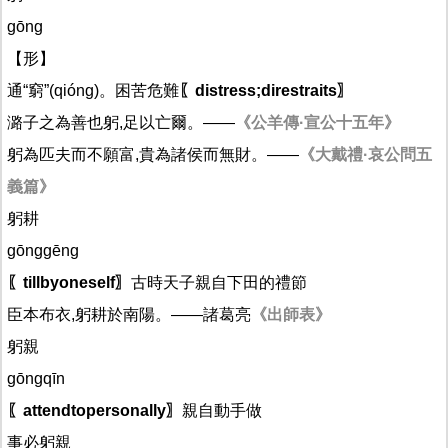
gōng
【形】
通“窮”(qióng)。困苦危難
〖distress;direstraits〗
潞子之為善也躬,足以亡爾。——
《公羊傳·宣公十五年》
躬為匹夫而不願富,貴為諸侯而無財。——
《大戴禮·哀公問五
義篇》
躬耕
gōnggēng
〖tillbyoneself〗
古時天子親自下田的禮節
臣本布衣,躬耕於南陽。——諸葛亮
《出師表》
躬親
gōngqīn
〖attendtopersonally〗
親自動手做
事必躬親