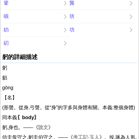
鞏
龔
嗊
珙
糼
功
糿
躬的詳細描述
躬
躳
gōng
【名】
(形聲。從身,弓聲。從“身”的字多與身體有關。本義:整個身體)
同本義
〖body〗
躬,身也。——
《說文》
信圭矦守之,躬圭伯守之。——
《考工記·玉人》
。按,琢為人形,