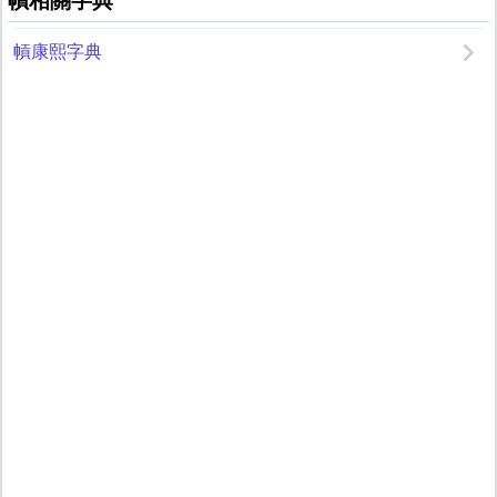
幊相關字典
幊康熙字典