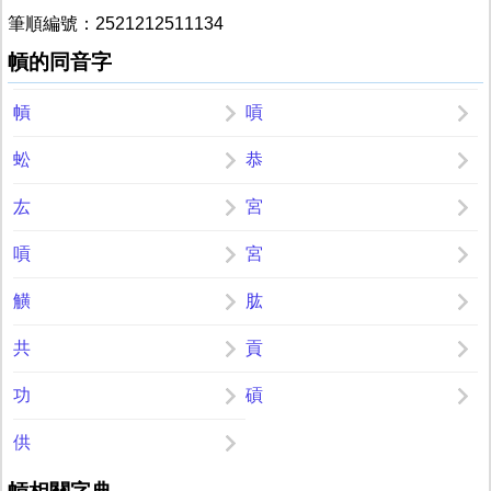
筆順編號：2521212511134
幊的同音字
幊
嗊
蚣
恭
厷
宮
嗊
宮
觵
肱
共
貢
功
碽
供