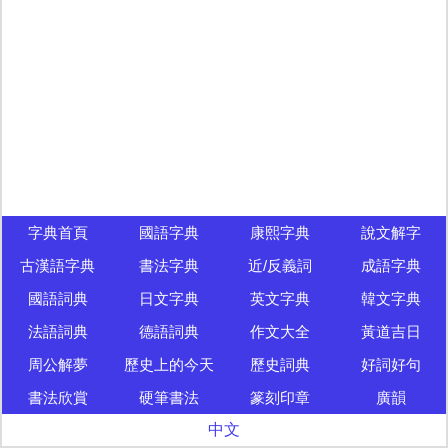
字典首頁
國語字典
康熙字典
說文解字
古漢語字典
書法字典
近/反義詞
成語字典
國語詞典
日文字典
英文字典
韓文字典
法語詞典
德語詞典
作文大全
黃道吉日
周公解夢
歷史上的今天
歷史詞典
好詞好句
書法欣賞
硬筆書法
篆刻印章
廣韻
中文