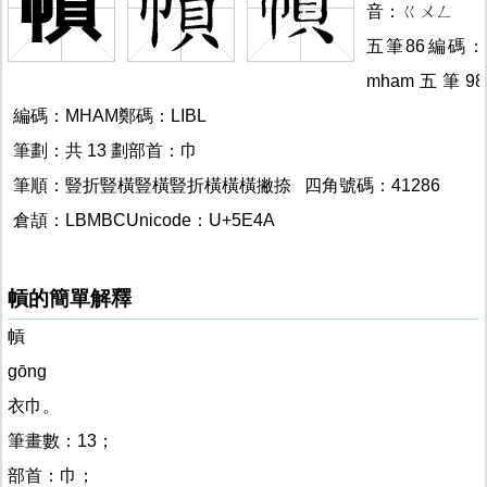
幊
幊
音：ㄍㄨㄥ
五筆86編碼：
mham五筆98
編碼：MHAM鄭碼：LIBL
筆劃：共 13 劃部首：巾
筆順：豎折豎橫豎橫豎折橫橫橫撇捺 四角號碼：41286
倉頡：LBMBCUnicode：U+5E4A
幊的
幊的簡單解釋
幊
gōng
衣巾。
筆畫數：13；
部首：巾；