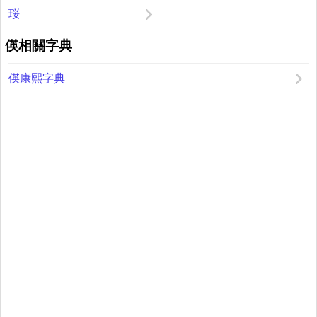
珱
偀相關字典
偀康熙字典