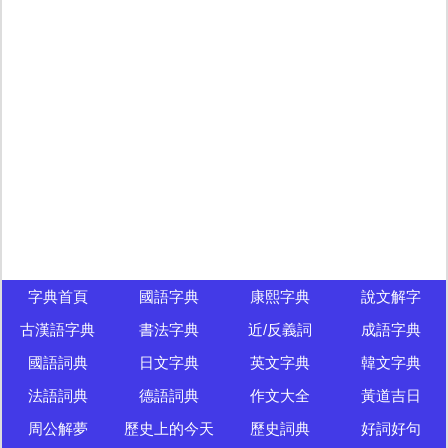
字典首頁
國語字典
康熙字典
說文解字
古漢語字典
書法字典
近/反義詞
成語字典
國語詞典
日文字典
英文字典
韓文字典
法語詞典
德語詞典
作文大全
黃道吉日
周公解夢
歷史上的今天
歷史詞典
好詞好句