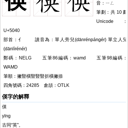
偀
偀
音：ㄧㄥ
筆劃：共 10 劃
Unicode：
U+5040
部首：亻
偀的
讀音為：單人旁兒(dānrénpángér) 單立人兒
(dānlìrénér)
偀的
鄭碼：NELG
偀的
五筆86編碼：wamd
偀的
五筆98編碼：
WAMD
筆順：撇豎橫豎豎豎折橫撇捺
偀
四角號碼：24285
倉頡：OTLK
偀字的解釋
偀
yīng
古同“英”。