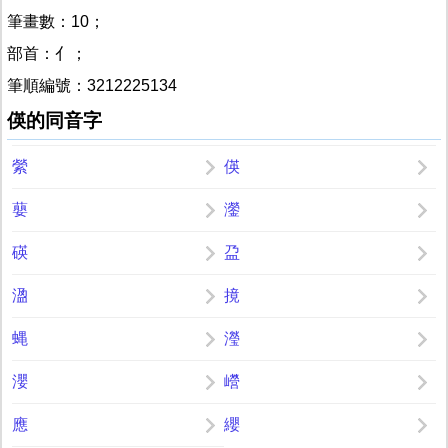
筆畫數：10；
部首：亻；
筆順編號：3212225134
偀的同音字
縈
偀
蘡
灐
碤
盁
溋
摬
蝿
瀅
瀴
巆
應
纓