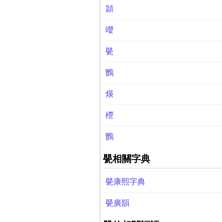
頴
嚶
甖
鸚
煐
櫿
鸚
甖相關字典
甖康熙字典
甖廣韻