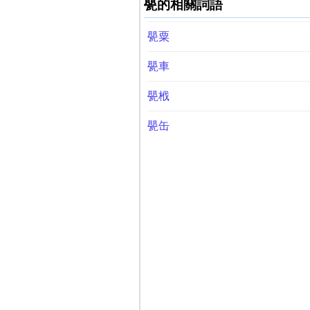
甖的相關詞語
甖粟
甖車
甖栰
甖缶