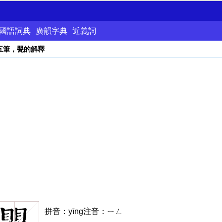
國語詞典
廣韻字典
近義詞
五筆，甖的解釋
拼音：yīng注音：ㄧㄥ