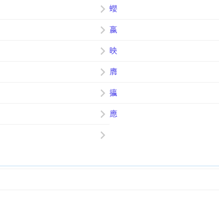
蠳
嬴
映
膺
攍
應