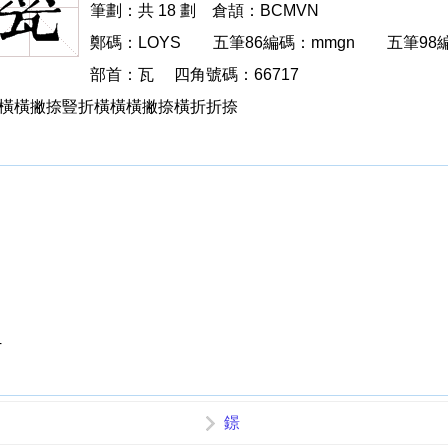
甖
筆劃：共 18 劃
倉頡：BCMVN
鄭碼：LOYS
甖的
五筆86編碼：mmgn
甖的
五筆98
部首：瓦 四角號碼：66717
：豎折橫橫橫撇捺豎折橫橫橫撇捺橫折折捺
4
鐛