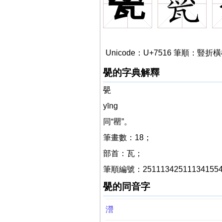
甖
Unicode：U+7516 筆順
甖的字典解釋
甖
yīng
同“罌”。
筆畫數：18；
部首：瓦；
筆順編號：25111342511134155
甖的同音字
瀯