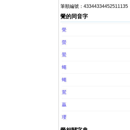
筆順編號：43344334452511135
覮的同音字
覮
螢
鷪
蠅
蠅
鶑
贏
瓔