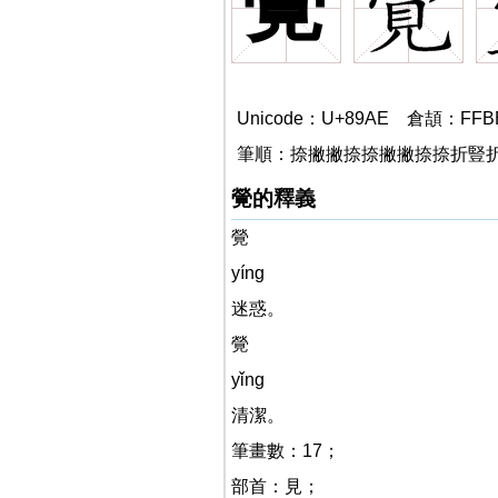
覮
Unicode：U+89AE 倉頡：FFB
筆順：捺撇撇捺捺撇撇捺捺折豎
覮的釋義
覮
yíng
迷惑。
覮
yǐng
清潔。
筆畫數：17；
部首：見；