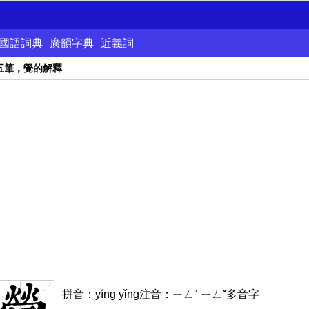
國語詞典
廣韻字典
近義詞
五筆，覮的解釋
拼音：yíng yǐng注音：ㄧㄥˊ ㄧㄥˇ多音字