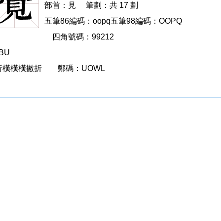
覮
部首：見
筆劃：共 17 劃
五筆86編碼：oopq五筆98編碼：OOPQ
四角號碼：99212
BU
折橫橫橫撇折
覮的
鄭碼：UOWL