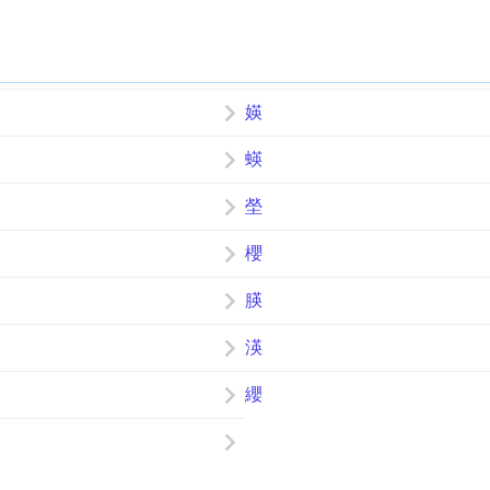
媖
蝧
塋
櫻
朠
渶
纓