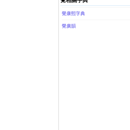
覮相關字典
覮康熙字典
覮廣韻