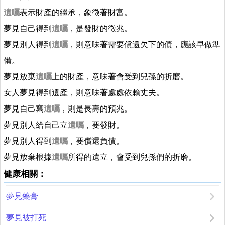
遺囑
表示財產的繼承，象徵著財富。
夢見自己得到
遺囑
，是發財的徵兆。
夢見別人得到
遺囑
，則意味著需要償還欠下的債，應該早做準
備。
夢見放棄
遺囑
上的財產，意味著會受到兒孫的折磨。
女人夢見得到遺產，則意味著處處依賴丈夫。
夢見自己寫
遺囑
，則是長壽的預兆。
夢見別人給自己立
遺囑
，要發財。
夢見別人得到
遺囑
，要償還負債。
夢見放棄根據
遺囑
所得的遺立，會受到兒孫們的折磨。
健康相關：
夢見藥膏
夢見被打死