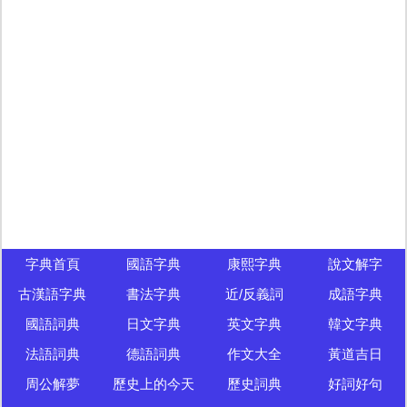
字典首頁
國語字典
康熙字典
說文解字
古漢語字典
書法字典
近/反義詞
成語字典
國語詞典
日文字典
英文字典
韓文字典
法語詞典
德語詞典
作文大全
黃道吉日
周公解夢
歷史上的今天
歷史詞典
好詞好句