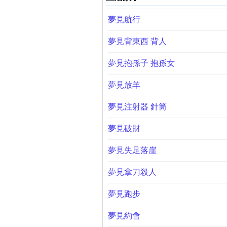
夢見航行
夢見背東西 背人
夢見抱孫子 抱孫女
夢見放羊
夢見注射器 針筒
夢見破財
夢見失足落崖
夢見拿刀殺人
夢見跑步
夢見約會