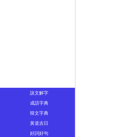
說文解字
成語字典
韓文字典
黃道吉日
好詞好句