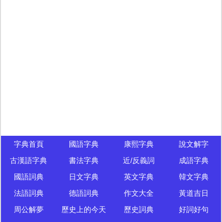
字典首頁
國語字典
康熙字典
說文解字
古漢語字典
書法字典
近/反義詞
成語字典
國語詞典
日文字典
英文字典
韓文字典
法語詞典
德語詞典
作文大全
黃道吉日
周公解夢
歷史上的今天
歷史詞典
好詞好句