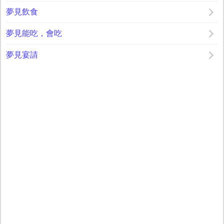
夢見飲食
夢見能吃，會吃
夢見宴請