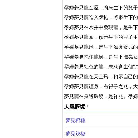
孕婦夢見
龍
進屋，將來生下的兒子
孕婦夢見
龍
進入懷抱，將來生下的
孕婦夢見在水井中發現
龍
，是生下
孕婦夢見
龍
頭，預示生下的兒子不
孕婦夢見
龍
尾，是生下漂亮女兒的
孕婦夢見抱住
龍
身，是生下漂亮女
孕婦夢見紅色的
龍
，未來會生個“
孕婦夢見
龍
在天上飛，預示自己的
孕婦夢見
龍
纏身，有得子之兆，大
夢見
龍
在身邊環繞，是祥兆。孕婦
人氣夢境：
夢見稻穗
夢見辣椒