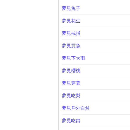
夢見兔子
夢見花生
夢見戒指
夢見買魚
夢見下大雨
夢見櫻桃
夢見穿著
夢見吃梨
夢見戶外自然
夢見吃棗