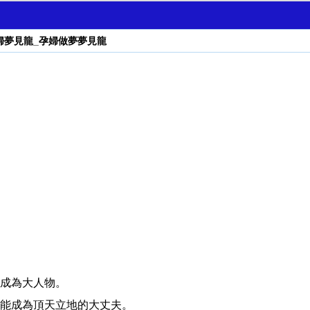
婦夢見龍_孕婦做夢夢見龍
成為大人物。
能成為頂天立地的大丈夫。