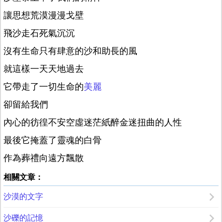
讓思想荒漠漫漫戈壁
飛沙走石死氣沉沉
沒有生命只有肆意的沙和助長的風
就這樣一天天地過去
它帶走了一切生命的
美麗
卻留給我們
內心的彷徨不安空虛迷茫紙醉金迷扭曲的人性
最後它掩蓋了靈魂的白骨
作為葬禮向遠方飄散
相關文章：
沙漠的文字
沙礫的記憶