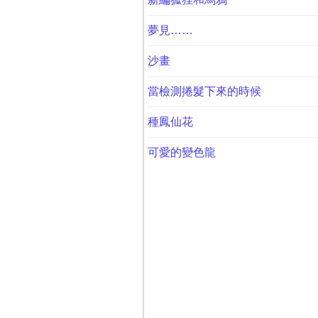
夢見……
沙畫
當檢測捲髮下來的時候
種鳳仙花
可愛的變色龍