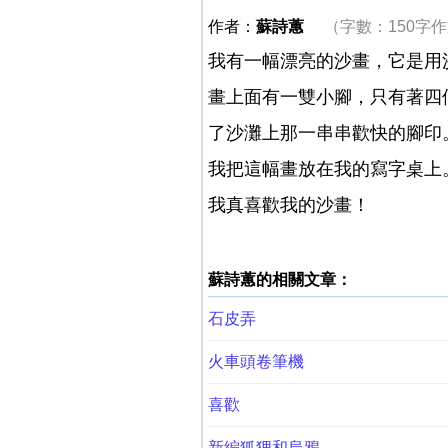
作者：
蘇詩蕙
（字數：150字
我有一幅漂亮的沙畫，它是用
畫上面有一雙小腳，只有著四
了沙灘上那一串串歡快的腳印
我把這幅畫放在我的寫字桌上
我真喜歡我的沙畫！
蘇詩蕙的相關文章：
石皮弄
火車頭卷筆機
喜歡
新編狐狸和烏鴉