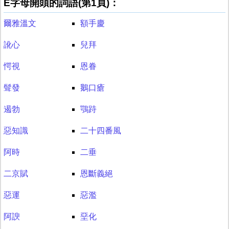
E字母開頭的詞語(第1頁)：
爾雅溫文
額手慶
訛心
兒拜
愕視
恩眷
髶發
鵝口瘡
遏勃
鶚跱
惡知識
二十四番風
阿時
二垂
二京賦
恩斷義絕
惡運
惡濫
阿諛
堊化