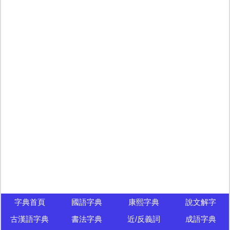
字典首頁
國語字典
康熙字典
說文解字
古漢語字典
書法字典
近/反義詞
成語字典