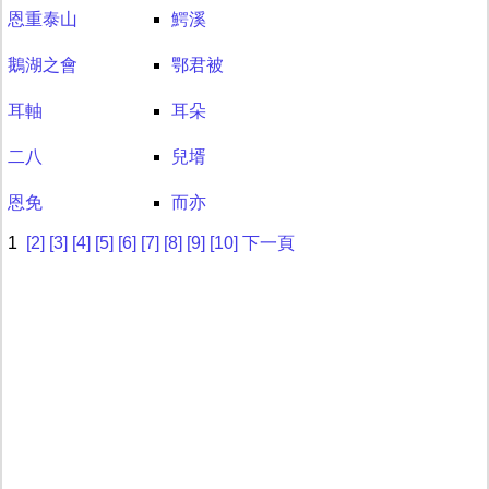
恩重泰山
鰐溪
鵝湖之會
鄂君被
耳軸
耳朵
二八
兒壻
恩免
而亦
1
[2]
[3]
[4]
[5]
[6]
[7]
[8]
[9]
[10]
下一頁