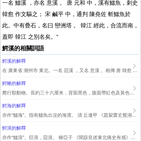
一名 鱷溪 ，亦名 意溪 。 唐 元和 中，溪有鱷魚，刺史
韓愈 作文驅之； 宋 鹹平 中，通判 陳堯佐 斬鱷魚於
此。中有疊石，名曰 巒洲塔 。 韓江 經此，合流而南，
蓋即 韓江 之別名矣。”
鰐溪的相關詞語
鰐溪的解釋
在 廣東省 潮州市 東北。一名 惡溪 ，又名 意溪 。相傳 唐 韓愈 作《鱷...
鰐蜥的解釋
爬行類動物。長約三十六厘米，背面黑色，腹面帶紅色及黃色，有黑斑。背部有顆粒狀鱗和...
鰐海的解釋
亦作“鱷海”。指有鱷魚出沒的海濱。 清 丘逢甲 《題絜齋丈鴛湖舟隱圖》詩之八：...
鰐浪的解釋
亦作“鱷浪”。巨浪，惡浪。 柳亞子 《聞蕻良述東北痛史有感》詩：“鱷浪鯨波堪雪涕...