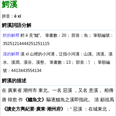
鰐溪
拼音：
è xī
鰐溪詞語分解
鰐的解釋
鰐 è 見“鱷”。 筆畫數：20； 部首：魚； 筆順編號：
35251214444251251115
溪的解釋
溪 xī 山裡的小河溝，泛指小河溝：山溪。清溪。溪
水。溪澗。溪谷。溪壑。 筆畫數：13； 部首：氵； 筆順編
號：4413443554134
鰐溪的描述
在 廣東省 潮州市 東北。一名 惡溪 ，又名 意溪 。相傳
唐 韓愈 作
《鱷魚文》
驅逐鱷魚之溪即指此。 清 顧祖禹
《讀史方輿紀要·廣東·潮州府》
：“ 惡溪 ：在城東北，