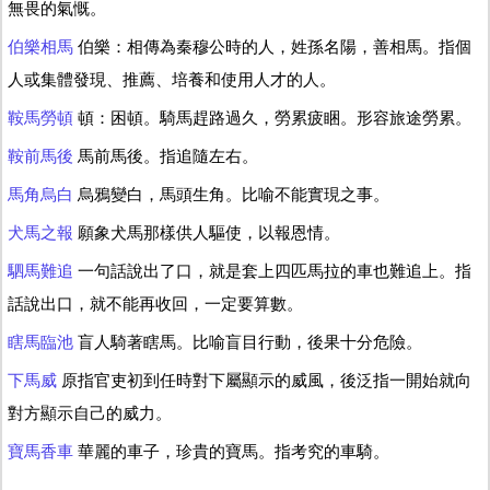
無畏的氣慨。
伯樂相馬
伯樂：相傳為秦穆公時的人，姓孫名陽，善相馬。指個
人或集體發現、推薦、培養和使用人才的人。
鞍馬勞頓
頓：困頓。騎馬趕路過久，勞累疲睏。形容旅途勞累。
鞍前馬後
馬前馬後。指追隨左右。
馬角烏白
烏鴉變白，馬頭生角。比喻不能實現之事。
犬馬之報
願象犬馬那樣供人驅使，以報恩情。
駟馬難追
一句話說出了口，就是套上四匹馬拉的車也難追上。指
話說出口，就不能再收回，一定要算數。
瞎馬臨池
盲人騎著瞎馬。比喻盲目行動，後果十分危險。
下馬威
原指官吏初到任時對下屬顯示的威風，後泛指一開始就向
對方顯示自己的威力。
寶馬香車
華麗的車子，珍貴的寶馬。指考究的車騎。