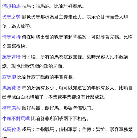
溜須拍馬
拍馬：拍馬屁。比喻討好奉承。
犬馬之勞
願象犬馬那樣為君主奔走效力。表示心甘情願受人驅
使，為人效勞。
倚馬可待
倚在即將出發的戰馬前起草檔案，可以等著完稿。比喻
文章寫得快。
萬馬齊喑
喑：啞。所有的馬都沉寂無聲。舊時形容人民不敢講
話。現也比喻沉悶的政治局面。
露馬腳
比喻暴露了隱蔽的事實真相。
馬齒徒增
馬的牙齒有多少，就可以知道它的年齡有多大。比喻自
己年歲白白地增加了，學業或事業卻沒有什麼成就。
秣馬厲兵
磨好兵器，餵好馬。形容準備戰鬥。
牛頭不對馬嘴
比喻答非所問或兩下不相合。
戎馬倥傯
戎馬：本指戰馬，借指軍事；倥傯：繁忙。形容軍務繁