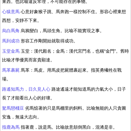
東西。也比喻違反常理，不可能存在的事物。
心猿意馬
心意好象猴子跳、馬奔跑一樣控制不住。形容心裡東想
西想，安靜不下來。
烏白馬角
烏鴉變白，馬頭生角。比喻不能實現之事。
馬到成功
形容工作剛開始就取得成功。
玉堂金馬
玉堂：漢代殿名；金馬：漢代宮門名，也稱“金門”。舊時
比喻才學優異而富貴顯達。
馬革裹屍
馬革：馬皮。用馬皮把屍體裹起來。指英勇犧牲在戰
場。
路遙知馬力，日久見人心
路途遙遠才能知道馬的力氣大小，日子
長了才能看出人心的好壞。
駑馬戀棧豆
劣馬惦著的只是馬棚里的飼料。比喻無能的人只貪圖
安逸，無遠大志向。
指鹿為馬
指著鹿，說是馬。比喻故意顛倒黑白，混淆是非。